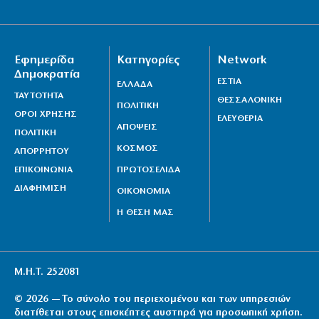
Εφημερίδα
Κατηγορίες
Network
Δημοκρατία
ΕΣΤΙΑ
ΕΛΛΑΔΑ
ΤΑΥΤΟΤΗΤΑ
ΘΕΣΣΑΛΟΝΙΚΗ
ΠΟΛΙΤΙΚΗ
ΟΡΟΙ ΧΡΗΣΗΣ
ΕΛΕΥΘΕΡΙΑ
ΑΠΟΨΕΙΣ
ΠΟΛΙΤΙΚΗ
ΚΟΣΜΟΣ
ΑΠΟΡΡΗΤΟΥ
ΕΠΙΚΟΙΝΩΝΙΑ
ΠΡΩΤΟΣΕΛΙΔΑ
ΔΙΑΦΗΜΙΣΗ
ΟΙΚΟΝΟΜΙΑ
Η ΘΕΣΗ ΜΑΣ
Μ.Η.Τ. 252081
© 2026 — Το σύνολο του περιεχομένου και των υπηρεσιών
διατίθεται στους επισκέπτες αυστηρά για προσωπική χρήση.