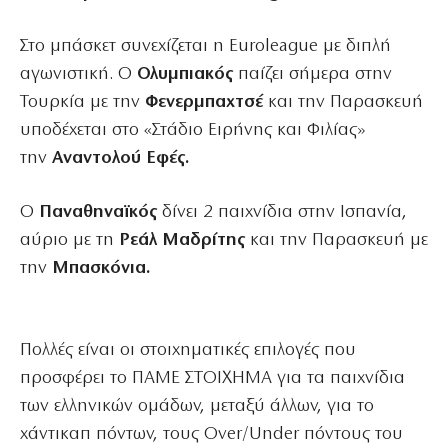
Στο μπάσκετ συνεχίζεται η Euroleague με διπλή
αγωνιστική. Ο
Ολυμπιακός
παίζει σήμερα στην
Τουρκία με την
Φενερμπαχτσέ
και την Παρασκευή
υποδέχεται στο «Στάδιο Ειρήνης και Φιλίας»
την
Αναντολού Εφές.
Ο
Παναθηναϊκός
δίνει 2 παιχνίδια στην Ισπανία,
αύριο με τη
Ρεάλ Μαδρίτης
και την Παρασκευή με
την
Μπασκόνια.
Πολλές είναι οι στοιχηματικές επιλογές που
προσφέρει το ΠΑΜΕ ΣΤΟΙΧΗΜΑ για τα παιχνίδια
των ελληνικών ομάδων, μεταξύ άλλων, για το
χάντικαπ πόντων, τους Over/Under πόντους του