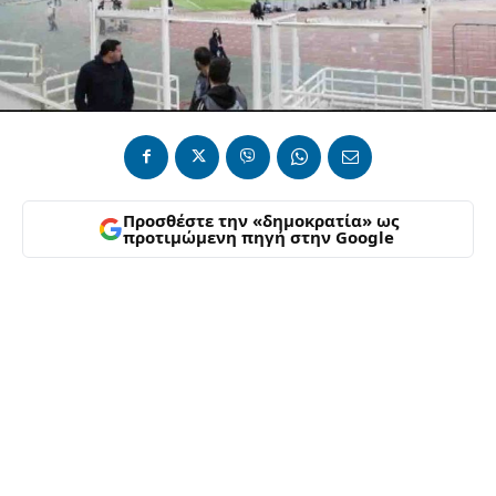
Προσθέστε την «δημοκρατία» ως
προτιμώμενη πηγή στην Google