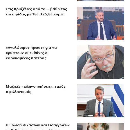
Στις Βρυξέλλες από τα… βάθη της
επετηρίδας με 183.325,83 ευρώ
«Aναλώσιμος ήρωας» για να
κρυφτούν οι ευθύνες ο
χαροκαμένος πατέρας
Μαζικές «ελληνοποιήσεις», ταχύς
αφελληνισμός
Η Ένωση Δικαστών και Εισαγγελέων