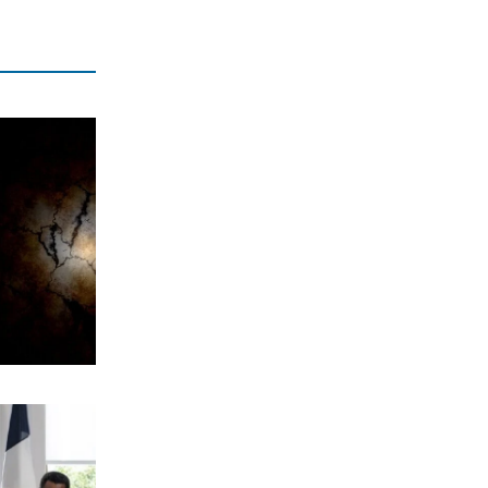
7|08|2026 | 15:50
ΑΘΛΗΤΙΚΑ
Σύλληψη οπαδών στον αγώνα του
ΠΑΟ με την ΤΣΣΚΑ 1948 στο ΟΑΚΑ
7|08|2026 | 15:40
ΟΙΚΟΝΟΜΙΑ
Επτά προτεραιότητες για τη
βιομηχανία
7|08|2026 | 15:30
ΕΛΛΑΔΑ
Λακωνία: Νεκρός 48χρονος οδηγός
φορτηγού από πτώση σε γκρεμό
(βίντεο)
7|08|2026 | 15:20
ΕΛΛΑΔΑ
Νεκρός 64χρονος σε πισίνα στα Χανιά
όπου δεν υπήρχε ναυαγοσώστης