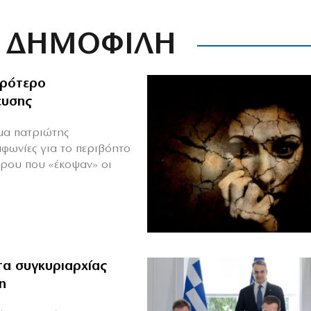
ΔΗΜΟΦΙΛΗ
ιρότερο
ευσης
ιμα πατριώτης
μφωνίες για το περιβόητο
πρου που «έκοψαν» οι
α συγκυριαρχίας
η