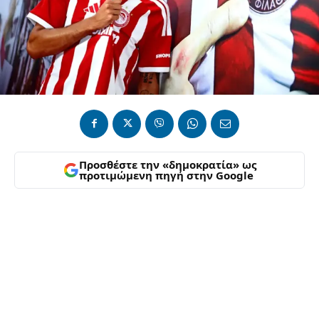
Προσθέστε την «δημοκρατία» ως
προτιμώμενη πηγή στην Google