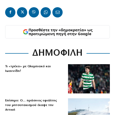
Προσθέστε την «δημοκρατία» ως
προτιμώμενη πηγή στην Google
ΔΗΜΟΦΙΛΗ
Τι «τρέχει» με Ολυμπιακό και
Ιωαννίδη!
Επίσημο: Ο… πράσινος εφιάλτης
του μητσοτακισμού έκαψε την
Αττική