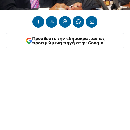
Προσθέστε την «δημοκρατία» ως
προτιμώμενη πηγή στην Google