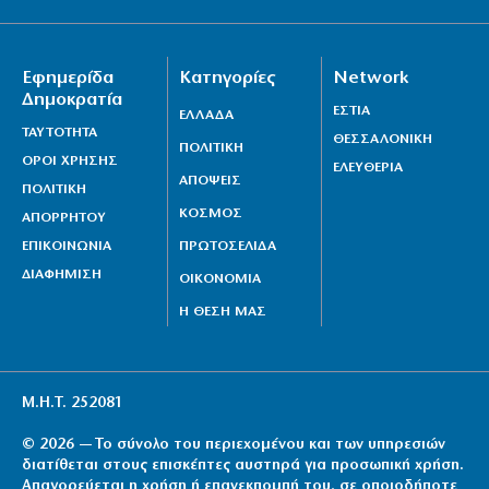
Εφημερίδα
Κατηγορίες
Network
Δημοκρατία
ΕΣΤΙΑ
ΕΛΛΑΔΑ
ΤΑΥΤΟΤΗΤΑ
ΘΕΣΣΑΛΟΝΙΚΗ
ΠΟΛΙΤΙΚΗ
ΟΡΟΙ ΧΡΗΣΗΣ
ΕΛΕΥΘΕΡΙΑ
ΑΠΟΨΕΙΣ
ΠΟΛΙΤΙΚΗ
ΚΟΣΜΟΣ
ΑΠΟΡΡΗΤΟΥ
ΕΠΙΚΟΙΝΩΝΙΑ
ΠΡΩΤΟΣΕΛΙΔΑ
ΔΙΑΦΗΜΙΣΗ
ΟΙΚΟΝΟΜΙΑ
Η ΘΕΣΗ ΜΑΣ
Μ.Η.Τ. 252081
© 2026 — Το σύνολο του περιεχομένου και των υπηρεσιών
διατίθεται στους επισκέπτες αυστηρά για προσωπική χρήση.
Απαγορεύεται η χρήση ή επανεκπομπή του, σε οποιοδήποτε