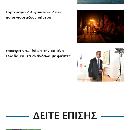
Εορτολόγιο 7 Αυγούστου: Δείτε
ποιοι γιορτάζουν σήμερα
Επιχειρεί να… θάψει την καμένη
Ελλάδα και τα σκάνδαλα με φιέστες
ΔΕΙΤΕ ΕΠΙΣΗΣ