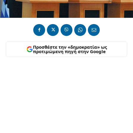
Προσθέστε την «δημοκρατία» ως
προτιμώμενη πηγή στην Google