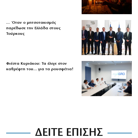
… Όταν ο μητσοτακισμός
παρέδωσε την Ελλάδα στους
Τούρκους
Φιέστα Κυριάκου: Τα έλεγε στον
καθρέφτη του… για τα ρουσφέτια!
ΔΕΙΤΕ ΕΠΙΣΗΣ