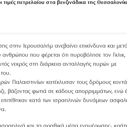
ι τιμές πετρελαίου στα βενζινάδικα της Θεσσαλονίκ
σης στην Ιερουσαλήμ ανεβαίνει επικίνδυνα και μετ
υ ανθρώπου που φέρεται ότι πυροβόλησε τον Γκλικ,
αυτός νεκρός στη διάρκεια ανταλλαγής πυρών με
 του.
ρών Παλαιστινίων κατέκλυσαν τους δρόμους κοντά
άζι, βάζοντας φωτιά σε κάδους απορριμμάτων, ενώ
α επιτέθηκαν κατά των ισραηλινών δυνάμεων ασφαλε
να.
 ισραηλινά και τα αραβικά μέσα ενημέρωσης- κρά