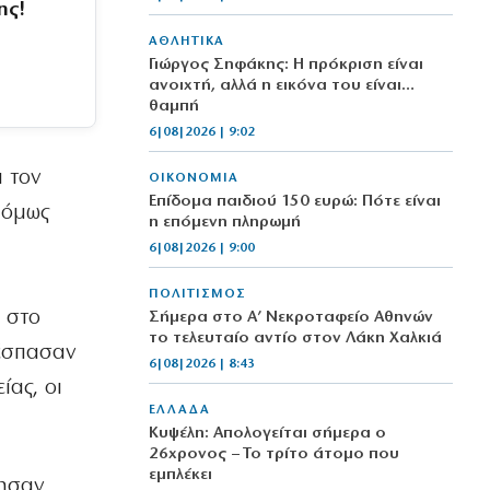
ης!
ΑΘΛΗΤΙΚΑ
Γιώργος Σηφάκης: Η πρόκριση είναι
ανοιχτή, αλλά η εικόνα του είναι…
θαμπή
6|08|2026 | 9:02
ά τον
ΟΙΚΟΝΟΜΙΑ
Επίδομα παιδιού 150 ευρώ: Πότε είναι
 όμως
η επόμενη πληρωμή
6|08|2026 | 9:00
ΠΟΛΙΤΙΣΜΟΣ
 στο
Σήμερα στο Α’ Νεκροταφείο Αθηνών
το τελευταίο αντίο στον Λάκη Χαλκιά
 έσπασαν
6|08|2026 | 8:43
ίας, οι
ΕΛΛΑΔΑ
Κυψέλη: Απολογείται σήμερα ο
26χρονος – Το τρίτο άτομο που
εμπλέκει
τησαν