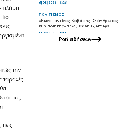
6|08|2026 | 8:26
ην πλήρη
ΠΟΛΙΤΙΣΜΟΣ
 Πιο
«Κωνσταντίνος Καβάφης. Ο άνθρωπος
γους
κι ο ποιητής» των Jusdanis-Jeffreys
6|08|2026 | 8:17
οργισμένη
Ροή ειδήσεων
ΕΛΛΑΔΑ
Marfin: Σήμερα στην Ελλάδα η
46χρονη που συνελήφθη στο Λονδίνο
6|08|2026 | 8:04
ικώς την
MEDIA
ς ταραχές
Το σημερινό (6/8) τηλεοπτικό
αθλητικό πρόγραμμα
 θα
6|08|2026 | 8:00
νικιστές,
Η ΘΕΣΗ ΜΑΣ
αι
Η κυβέρνηση Ιμπραήμ φοβάται τους
ς
αριθμούς
6|08|2026 | 7:45
ς πως