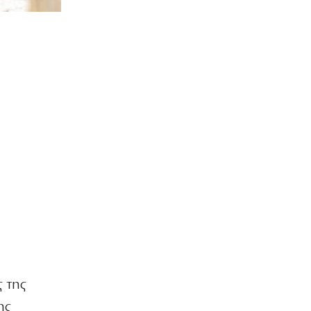
 της
ης