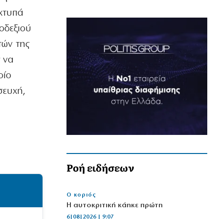
χτυπά
οδεξιού
τών της
ς να
οίο
σευχή,
Ροή ειδήσεων
Ο κοριός
Η αυτοκριτική κάηκε πρώτη
6|08|2026 | 9:07