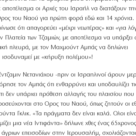
ε αποτέλεσμα οι Αρχές του Ισραήλ να διατάξουν τ
ος του Ναού για πρώτη φορά εδώ και 14 χρόνια.
ίνωσε ότι απαγορεύει «μέχρι νεωτέρας» και «για λό
 Πλατεία των Τζαμιών, με αποτέλεσμα να υπάρξει 
ακή πλευρά, με τον Μαχμούντ Αμπάς να δηλώνει
 ισοδυναμεί με «κήρυξη πολέμου»!
ντζαμιν Νετανιάχου -πριν οι Ισραηλινοί άρουν μερ
ησε τον Αμπάς ότι ενθαρρύνει και υποδαυλίζει τι
τι δεν υπάρχει πρόθεση αλλαγής του πλαισίου που
ροσεύχονται στο Ορος του Ναού, όπως ζητούν οι εθ
ντα Γκλικ. «Τα πράγματα δεν είναι καλά. Ολοι είν
ίζει μια νέα Ιντιφάντα» δήλωνε χθες ένας 65χρονο
ν άγριων επεισοδίων στην Ιερουσαλήμ, σχολιάζοντα