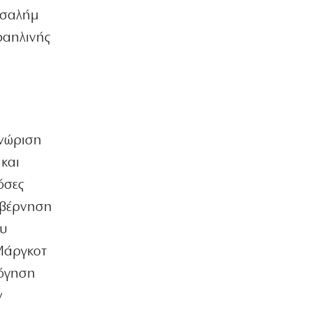
υσαλήμ
ΕΛΛΑΔΑ
Σε εξέλιξη μεγάλη φωτιά στην
ραηλινής
Ιεράπετρα – Ήχησε το 112
6|08|2026 | 7:34
ΠΟΛΙΤΙΚΗ
Δέκα ερωτήματα για τη συμφωνία του
«καλωδίου» GSI
6|08|2026 | 7:25
γνώριση
και
ΠΟΛΙΤΙΚΗ
Ούτε ίχνος αυτοκριτικής για την
όσες
καταστροφή!
υβέρνηση
6|08|2026 | 7:15
ου
ΠΟΛΙΤΙΣΜΟΣ
Μάργκοτ
Μια νέα «Αντιγόνη» στην Επίδαυρο
λόγηση
6|08|2026 | 7:10
ν
ΕΛΛΑΔΑ