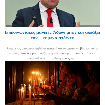
Επικοινωνιακές μαγκιές Άδωνι μπας και αλλάξει
την… καμένη ατζέντα
Όταν ένας υπουργός δηλώνει ανοιχτά ότι σκοπεύει να βιντεοσκοπεί
πολίτες στον δρόμο, η συζήτηση πάει αυθόρμητα στο κατά πόσο
εκμεταλλεύεται τη θέση που έχει,...