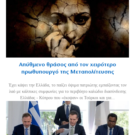
Απύθμενο θράσος από τον χειρότερο
πρωθυπουργό της Μεταπολίτευσης
Έχει κάψει την Ελλάδα, το παίζει όψιμα πατριώτης εμπαίζοντας τον
λαό με κάλπικες συμφωνίες για το περιβόητο καλώδιο διασύνδεσης
Ελλάδας - Κύπρου που «έκοψαν» οι Τούρκοι και για...