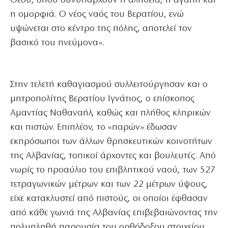
Θεού, όπου συνυπάρχουν η αλήθεια, η αγάπη και
η ομορφιά. Ο νέος ναός του Βερατίου, ενώ
υψώνεται στο κέντρο της πόλης, αποτελεί τον
βασικό του πνεύμονα».
Στην τελετή καθαγιασμού συλλειτούργησαν και ο
μητροπολίτης Βερατίου Ιγνάτιος, ο επίσκοπος
Αμαντίας Ναθαναήλ, καθώς και πλήθος κληρικών
και πιστών. Επιπλέον, το «παρών» έδωσαν
εκπρόσωποι των άλλων θρησκευτικών κοινοτήτων
της Αλβανίας, τοπικοί άρχοντες και βουλευτές. Από
νωρίς το προαύλιο του επιβλητικού ναού, των 527
τετραγωνικών μέτρων και των 22 μέτρων ύψους,
είχε κατακλυστεί από πιστούς, οι οποίοι έφθασαν
από κάθε γωνιά της Αλβανίας επιβεβαιώνοντας την
πολυπληθή παρουσία του ορθόδοξου στοιχείου