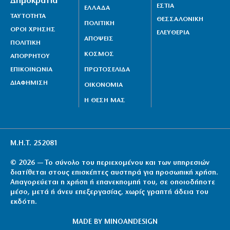
Δημοκρατία
ΕΣΤΙΑ
ΕΛΛΑΔΑ
ΤΑΥΤΟΤΗΤΑ
ΘΕΣΣΑΛΟΝΙΚΗ
ΠΟΛΙΤΙΚΗ
ΟΡΟΙ ΧΡΗΣΗΣ
ΕΛΕΥΘΕΡΙΑ
ΑΠΟΨΕΙΣ
ΠΟΛΙΤΙΚΗ
ΚΟΣΜΟΣ
ΑΠΟΡΡΗΤΟΥ
ΕΠΙΚΟΙΝΩΝΙΑ
ΠΡΩΤΟΣΕΛΙΔΑ
ΔΙΑΦΗΜΙΣΗ
ΟΙΚΟΝΟΜΙΑ
Η ΘΕΣΗ ΜΑΣ
Μ.Η.Τ. 252081
© 2026 — Το σύνολο του περιεχομένου και των υπηρεσιών
διατίθεται στους επισκέπτες αυστηρά για προσωπική χρήση.
Απαγορεύεται η χρήση ή επανεκπομπή του, σε οποιοδήποτε
μέσο, μετά ή άνευ επεξεργασίας, χωρίς γραπτή άδεια του
εκδότη.
MADE BY
MINOANDESIGN