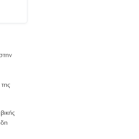
 στην
 της
βικής
ήδη