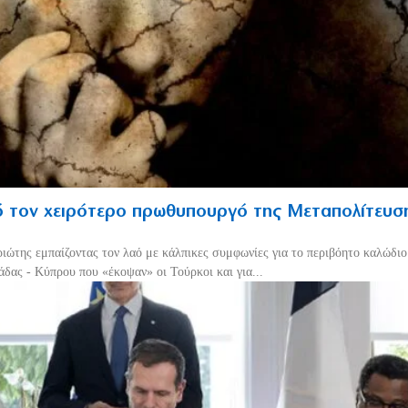
 τον χειρότερο πρωθυπουργό της Μεταπολίτευσ
ριώτης εμπαίζοντας τον λαό με κάλπικες συμφωνίες για το περιβόητο καλώδι
δας - Κύπρου που «έκοψαν» οι Τούρκοι και για...