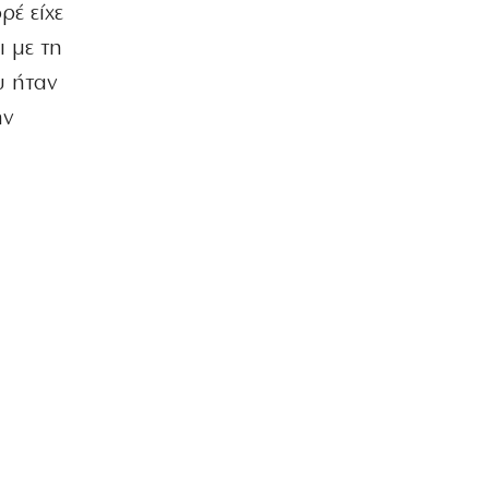
ρέ είχε
ι με τη
υ ήταν
ην