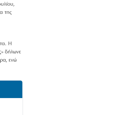
ουλίου,
α της
τα. Η
ς» δήλωνε
ρα, ενώ