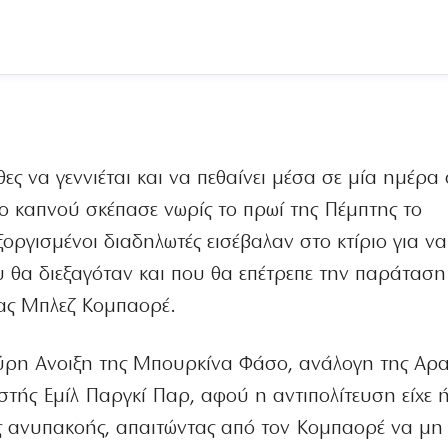
ες να γεννιέται και να πεθαίνει μέσα σε μία ημέρα
 καπνού σκέπασε νωρίς το πρωί της Πέμπτης το
ξοργισμένοι διαδηλωτές εισέβαλαν στο κτίριο για να
θα διεξαγόταν και που θα επέτρεπε την παράταση
ρας Μπλεζ Κομπαορέ.
ύρη Ανοιξη της Μπουρκίνα Φάσο, ανάλογη της Αρα
στής Εμίλ Παργκί Παρ, αφού η αντιπολίτευση είχε 
κής ανυπακοής, απαιτώντας από τον Κομπαορέ να μη