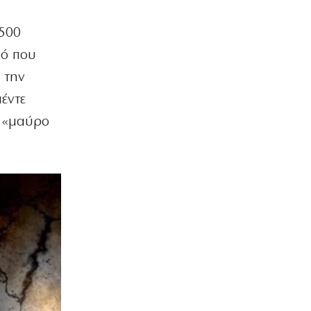
.500
μό που
 την
έντε
ν «μαύρο