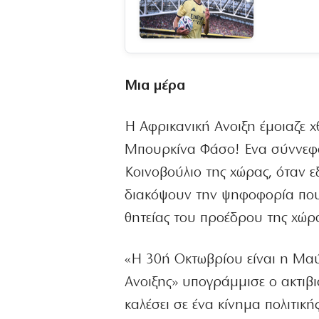
Μια μέρα
Η Αφρικανική Ανοιξη έμοιαζε χθ
Μπουρκίνα Φάσο! Ενα σύννεφο
Κοινοβούλιο της χώρας, όταν ε
διακόψουν την ψηφοφορία που 
θητείας του προέδρου της χώ
«Η 30ή Οκτωβρίου είναι η Μα
Ανοιξης» υπογράμμισε ο ακτιβι
καλέσει σε ένα κίνημα πολιτι