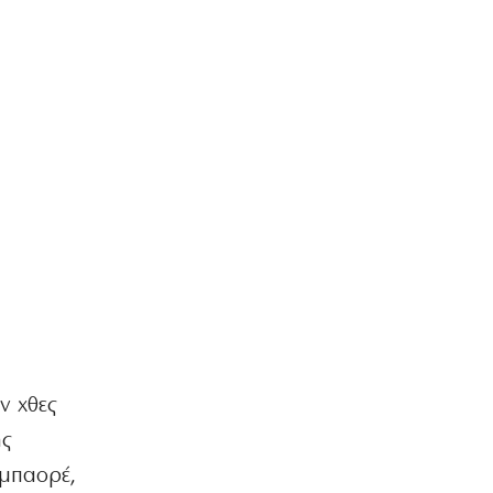
ν χθες
ης
μπαορέ,