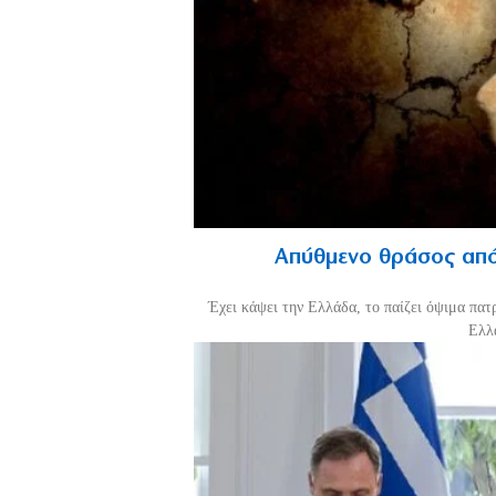
Απύθμενο θράσος από
Έχει κάψει την Ελλάδα, το παίζει όψιμα πατ
Ελλά