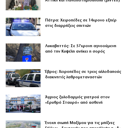
Αττική και Πανεπιστημιούπολη (βίντεο)
Πάτρα: Χειροπέδες σε 14χρονο εξπέρ
στις διαρρήξεις σπιτιών
Λυκαβηττός: Σε 57χρονη αγνοούμενη
από την Κυψέλη ανήκει η σορός
Έβρος: Χειροπέδες σε τρεις αλλοδαπούς
διακινητές λαθρομεταναστών
Άγριος ξυλοδαρμός γιατρού στον
«Ερυθρό Σταυρό» από ασθενή
Ένοχη σιωπή Μαξίμου για τις μπίζνες