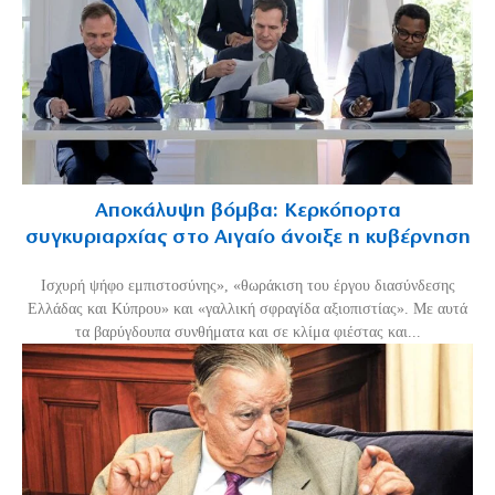
Αποκάλυψη βόμβα: Κερκόπορτα
συγκυριαρχίας στο Αιγαίο άνοιξε η κυβέρνηση
Ισχυρή ψήφο εμπιστοσύνης», «θωράκιση του έργου διασύνδεσης
Ελλάδας και Κύπρου» και «γαλλική σφραγίδα αξιοπιστίας». Με αυτά
τα βαρύγδουπα συνθήματα και σε κλίμα φιέστας και...