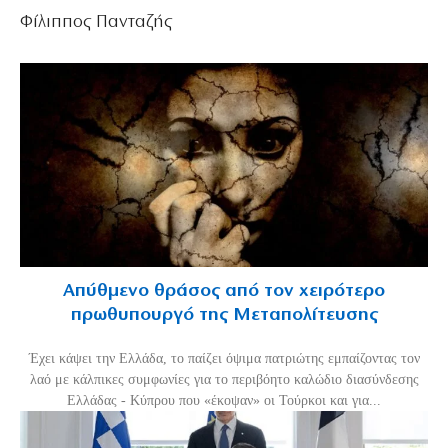
Φίλιππος Πανταζής
Απύθμενο θράσος από τον χειρότερο
πρωθυπουργό της Μεταπολίτευσης
Έχει κάψει την Ελλάδα, το παίζει όψιμα πατριώτης εμπαίζοντας τον
λαό με κάλπικες συμφωνίες για το περιβόητο καλώδιο διασύνδεσης
Ελλάδας - Κύπρου που «έκοψαν» οι Τούρκοι και για...