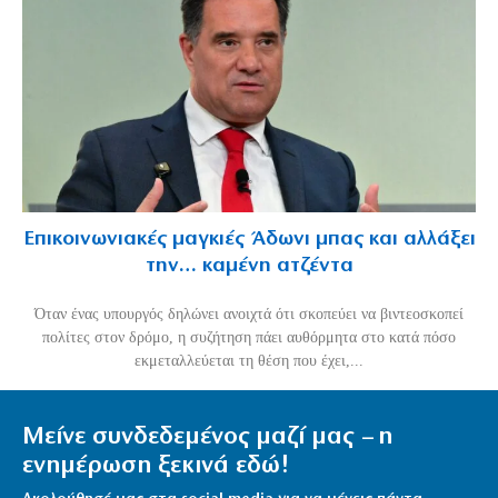
Επικοινωνιακές μαγκιές Άδωνι μπας και αλλάξει
την… καμένη ατζέντα
Όταν ένας υπουργός δηλώνει ανοιχτά ότι σκοπεύει να βιντεοσκοπεί
πολίτες στον δρόμο, η συζήτηση πάει αυθόρμητα στο κατά πόσο
εκμεταλλεύεται τη θέση που έχει,...
Μείνε συνδεδεμένος μαζί μας – η
ενημέρωση ξεκινά εδώ!