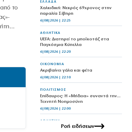
ΕΛΛΑΔΑ
 από το
Χαλκιδική: Νεκρός 69χρονος στην
παραλία Σίβηρη
ας»-
6|08|2026 | 22:25
Κρήτη…
ΑΘΛΗΤΙΚΑ
UEFA: Διατηρεί το μποϊκοτάζ στα
Παγκόσμια Κύπελλα
6|08|2026 | 22:20
ΟΙΚΟΝΟΜΙΑ
Aκριβαίνει γάλα και φέτα
6|08|2026 | 22:10
ΠΟΛΙΤΙΣΜΟΣ
Επίδαυρος: Η «Μήδεια» συναντά την…
Τεχνητή Νοημοσύνη
6|08|2026 | 22:00
ΑΘΛΗΤΙΚΑ
Ροή ειδήσεων
Έρχεται ο Σαββίδης και φέρνει…