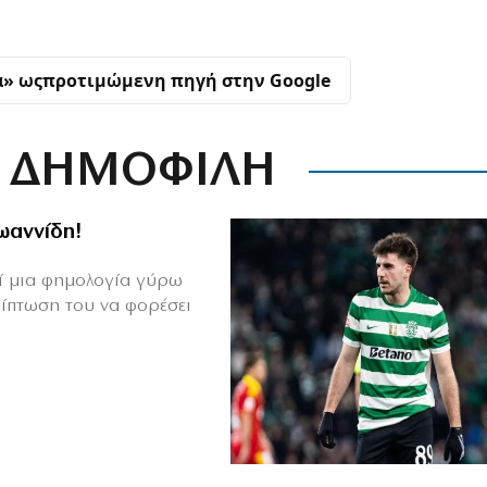
α» ως
προτιμώμενη πηγή στην Google
ΔΗΜΟΦΙΛΗ
Ιωαννίδη!
θεί μια φημολογία γύρω
ρίπτωση του να φορέσει