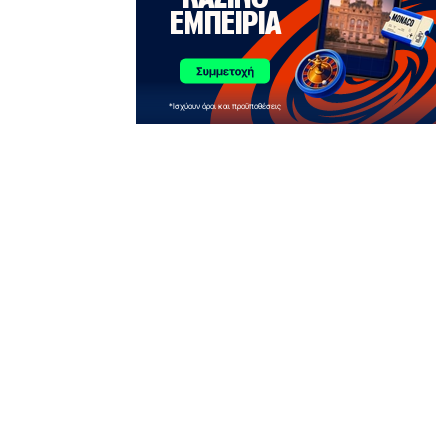
6|08|2026 | 21:30
ΑΠΟΨΕΙΣ
Η αλήθεια για τη σχέση Βαρβιτσιώτη –
Μητσοτάκη
6|08|2026 | 21:26
ΟΙΚΟΝΟΜΙΑ
Με μισθούς Βαλκανίων και τιμές
δυτικής Ευρώπης!
6|08|2026 | 21:25
ΑΘΛΗΤΙΚΑ
Λιβάι Γκαρσία: Να πετύχουμε τους
στόχους μας στο τέλος της σεζόν
6|08|2026 | 21:20
ΕΛΛΑΔΑ
Σαμοθράκη: Αίσιο τέλος στη διάσωση
15χρονης από τη Γριά Βάθρα
6|08|2026 | 21:10