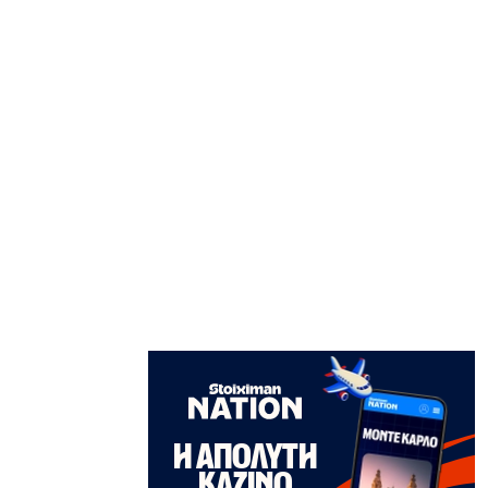
«μπαμ» στον ΠΑΟΚ!
6|08|2026 | 21:55
ΚΟΣΜΟΣ
Reuters: Ανησυχία στις ΗΠΑ για
αστάθεια στη Μέση Ανατολή
6|08|2026 | 21:50
ΕΛΛΑΔΑ
Επτά μήνες ανενεργά τα νέα
αεροπλάνα της Πυροσβεστικής
6|08|2026 | 21:40
ΚΟΣΜΟΣ
Ιταλία όπως… Μυστράς: 50χρονος
έπαιρνε τη σύνταξη της νεκρής
μητέρας του
6|08|2026 | 21:35
ΠΟΛΙΤΙΣΜΟΣ
«Χάσαμε τη θεία Στοπ»: Μια θεία, ένας
θάνατος, αμέτρητα αδιέξοδα