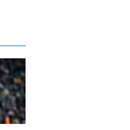
ΗΡΕΜΟΛΟΓΙΟ
Νίκος Τσιφόρος: Ο σαρκαστικός
καθρέφτης της Ελλάδας που έμεινε
αθάνατος
6|08|2026 | 21:00
ΕΛΛΑΔΑ
Ο «κακός μας ο καιρός»…
6|08|2026 | 20:50
ΟΙΚΟΝΟΜΙΑ
Τελευταῖοι σέ εἰσόδημα στήν Εὐρώπη
6|08|2026 | 20:40
ΑΠΟΨΕΙΣ
«Ο Αμερικανός Φραπές» στη Γερουσία
6|08|2026 | 20:30
ΕΛΛΑΔΑ
Συνολικά 118 κατοικίες κρίθηκαν