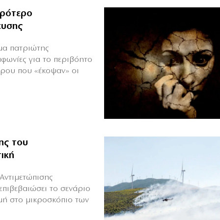
ιρότερο
ευσης
ιμα πατριώτης
μφωνίες για το περιβόητο
πρου που «έκοψαν» οι
ης του
ική
Αντιμετώπισης
επιβεβαιώσει το σενάριο
μή στο μικροσκόπιο των