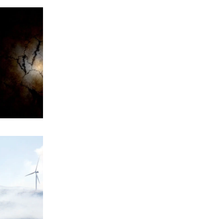
ακατάλληλες μετά τις πρώτες
αυτοψίες
6|08|2026 | 20:20
ΠΟΛΙΤΙΚΗ
Αντώνης Σαμαράς: Ατσαλώθηκε για
την Ελλάδα, τιμώντας τη μνήμη της
6|08|2026 | 20:20
ΕΛΛΑΔΑ
Εξιχνιάστηκε η υπόθεση θανάτου
72χρονου στα Άνω Λιόσια
6|08|2026 | 20:10
ΠΑΡΑΠΟΛΙΤΙΚΑ
Από τα Drones της Πυροσβεστικής
μέχρι τα Δρακουλίνια του Sauvignon
6|08|2026 | 20:00
ΟΙΚΟΝΟΜΙΑ
Από τον τουρισμό τελευταίας στιγμής