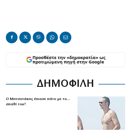
Προσθέστε την «δημοκρατία» ως
προτιμώμενη πηγή στην Google
ΔΗΜΟΦΙΛΗ
Ο Μητσοτάκης έπιασε πάτο με το…
σπαθί του!