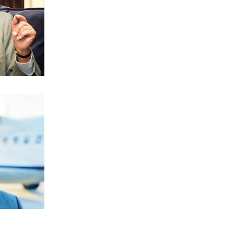
Aκριβαίνει γάλα και φέτα
6|08|2026 | 22:10
ΠΟΛΙΤΙΣΜΟΣ
Επίδαυρος: Η «Μήδεια» συναντά την…
Τεχνητή Νοημοσύνη
6|08|2026 | 22:00
ΑΘΛΗΤΙΚΑ
Έρχεται ο Σαββίδης και φέρνει…
«μπαμ» στον ΠΑΟΚ!
6|08|2026 | 21:55
ΚΟΣΜΟΣ
Reuters: Ανησυχία στις ΗΠΑ για
αστάθεια στη Μέση Ανατολή
6|08|2026 | 21:50
ΕΛΛΑΔΑ
Επτά μήνες ανενεργά τα νέα
αεροπλάνα της Πυροσβεστικής