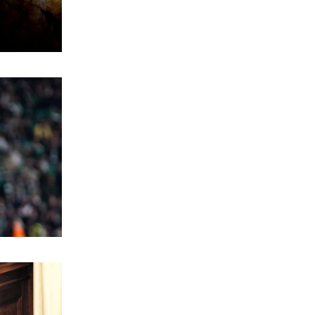
ΚΟΣΜΟΣ
Ιστορική επίσκεψη Ζελένσκι στη
Σερβία
6|08|2026 | 22:40
ΠΟΛΙΤΙΣΜΟΣ
Αγιον Ορος: Εικαστικό ταξίδι σιωπής
και πίστης
6|08|2026 | 22:30
ΕΛΛΑΔΑ
Χαλκιδική: Νεκρός 69χρονος στην
παραλία Σίβηρη
6|08|2026 | 22:25
ΑΘΛΗΤΙΚΑ
UEFA: Διατηρεί το μποϊκοτάζ στα
Παγκόσμια Κύπελλα
6|08|2026 | 22:20
ΟΙΚΟΝΟΜΙΑ