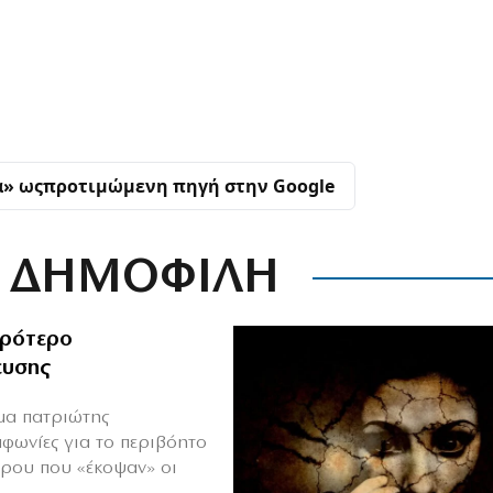
α» ως
προτιμώμενη πηγή στην Google
ΔΗΜΟΦΙΛΗ
ιρότερο
ευσης
ιμα πατριώτης
μφωνίες για το περιβόητο
πρου που «έκοψαν» οι