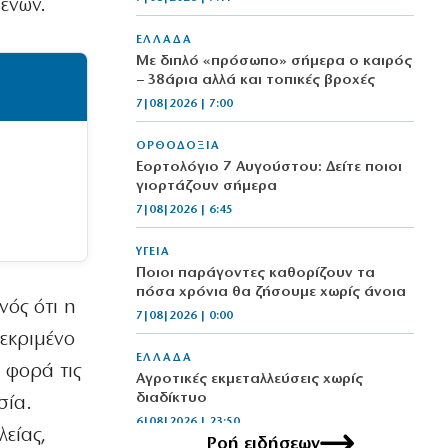
μένων.
ΕΛΛΑΔΑ
Με διπλό «πρόσωπο» σήμερα ο καιρός
– 38άρια αλλά και τοπικές βροχές
7|08|2026 | 7:00
ΟΡΘΟΔΟΞΙΑ
Εορτολόγιο 7 Αυγούστου: Δείτε ποιοι
γιορτάζουν σήμερα
7|08|2026 | 6:45
ΥΓΕΙΑ
Ποιοι παράγοντες καθορίζουν τα
πόσα χρόνια θα ζήσουμε χωρίς άνοια
νός ότι η
7|08|2026 | 0:00
εκριμένο
ΕΛΛΑΔΑ
 φορά τις
Αγροτικές εκμεταλλεύσεις χωρίς
διαδίκτυο
σία.
6|08|2026 | 23:50
λείας,
Ροή ειδήσεων