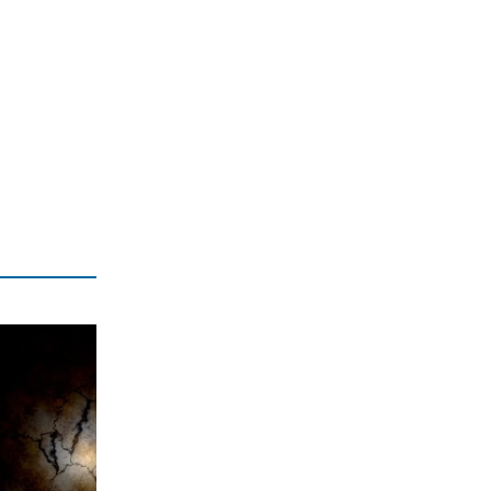
Delivery: Γιατί το αφορολόγητο στα
φιλοδωρήματα δεν αρκεί – Τι ζητούν οι
διανομείς (βίντεο)
6|08|2026 | 23:10
ΑΘΛΗΤΙΚΑ
Ο Ορτέγκα αποχαιρέτησε τον
Ολυμπιακό και υπογράφει στη Ρίβερ
Πλέιτ
6|08|2026 | 23:00
ΕΛΛΑΔΑ
ΟΛΘ: Νέα επένδυση σε σύγχρονο
εξοπλισμό – 8 νέα Straddle Carriers
στο λιμάνι
6|08|2026 | 22:50
ΑΘΛΗΤΙΚΑ
Όλα για όλα για την ανατροπή ο ΠΑΟΚ
6|08|2026 | 22:47