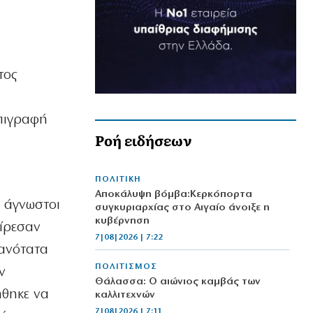
τος
επιγραφή
Ροή ειδήσεων
ΠΟΛΙΤΙΚΗ
Αποκάλυψη βόμβα:Κερκόπορτα
ν άγνωστοι
συγκυριαρχίας στο Αιγαίο άνοιξε η
κυβέρνηση
αίρεσαν
7|08|2026 | 7:22
θανότατα
ΠΟΛΙΤΙΣΜΟΣ
ν
Θάλασσα: Ο αιώνιος καμβάς των
ήθηκε να
καλλιτεχνών
7|08|2026 | 7:11