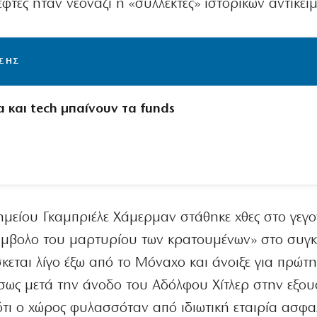
λέφτες ήταν νεοναζί ή «συλλέκτες» ιστορικών αντικει
ΙΣΗΣ
 και tech μπαίνουν τα funds
μείου Γκαμπριέλε Χάμερμαν στάθηκε χθες στο γεγο
σύμβολο του μαρτυρίου των κρατουμένων» στο συγκ
εται λίγο έξω από το Μόναχο και άνοιξε για πρώτη
έσως μετά την άνοδο του Αδόλφου Χίτλερ στην εξου
 ότι ο χώρος φυλασσόταν από ιδιωτική εταιρία ασφα