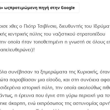
α» ως
προτιμώμενη πηγή στην Google
σε χθες ο Πιότρ Τσιβίνσκι, διευθυντής του Ιδρύμα
ικής κεντρικής πύλης του ναζιστικού στρατοπέδου
ην οποία ήταν τοποθετημένη η γνωστή σε όλους 
 απελευθερώνει)!
, όλα συνέβησαν τα ξημερώματα της Κυριακής, ότα
ώτα παραβίασαν μια είσοδο, και στη συνέχεια αφ
σιδερένια ιστορική πύλη, την οποία ακολούθως πι
ντως, η έρευνα που έγινε στη γύρω περιοχή για το
θηκε άκαρπη, ενώ εκπρόσωπος της αστυνομίας αρν