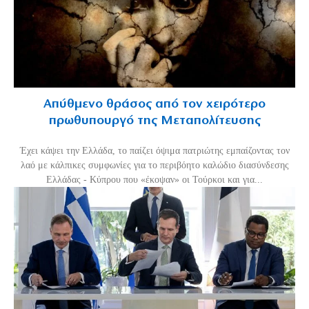
Απύθμενο θράσος από τον χειρότερο
πρωθυπουργό της Μεταπολίτευσης
Έχει κάψει την Ελλάδα, το παίζει όψιμα πατριώτης εμπαίζοντας τον
λαό με κάλπικες συμφωνίες για το περιβόητο καλώδιο διασύνδεσης
Ελλάδας - Κύπρου που «έκοψαν» οι Τούρκοι και για...