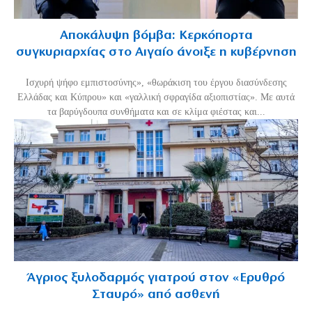
Αποκάλυψη βόμβα: Κερκόπορτα
συγκυριαρχίας στο Αιγαίο άνοιξε η κυβέρνηση
Ισχυρή ψήφο εμπιστοσύνης», «θωράκιση του έργου διασύνδεσης
Ελλάδας και Κύπρου» και «γαλλική σφραγίδα αξιοπιστίας». Με αυτά
τα βαρύγδουπα συνθήματα και σε κλίμα φιέστας και...
Άγριος ξυλοδαρμός γιατρού στον «Ερυθρό
Σταυρό» από ασθενή