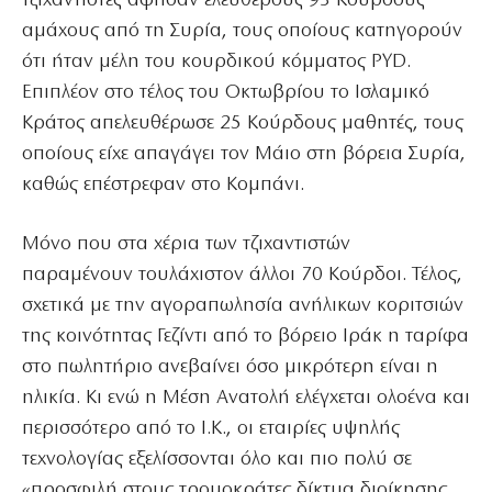
τζιχαντιστές άφησαν ελεύθερους 93 Κούρδους
αμάχους από τη Συρία, τους οποίους κατηγορούν
ότι ήταν μέλη του κουρδικού κόμματος PYD.
Επιπλέον στο τέλος του Οκτωβρίου το Ισλαμικό
Κράτος απελευθέρωσε 25 Κούρδους μαθητές, τους
οποίους είχε απαγάγει τον Μάιο στη βόρεια Συρία,
καθώς επέστρεφαν στο Κομπάνι.
Μόνο που στα χέρια των τζιχαντιστών
παραμένουν τουλάχιστον άλλοι 70 Κούρδοι. Τέλος,
σχετικά με την αγοραπωλησία ανήλικων κοριτσιών
της κοινότητας Γεζίντι από το βόρειο Ιράκ η ταρίφα
στο πωλητήριο ανεβαίνει όσο μικρότερη είναι η
ηλικία. Κι ενώ η Μέση Ανατολή ελέγχεται ολοένα και
περισσότερο από το Ι.Κ., οι εταιρίες υψηλής
τεχνολογίας εξελίσσονται όλο και πιο πολύ σε
«προσφιλή στους τρομοκράτες δίκτυα διοίκησης