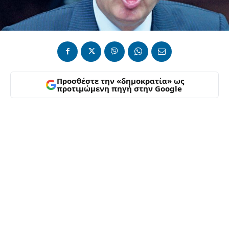
Προσθέστε την «δημοκρατία» ως
προτιμώμενη πηγή στην Google