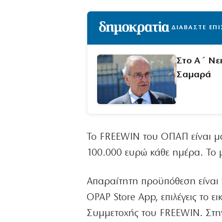
ΔΙΑΒΑΣΤΕ ΕΠ
Στο Α΄ Νε
Σαμαρά
Το FREEWIN του ΟΠΑΠ είναι μαγ
100.000 ευρώ κάθε ημέρα. Το μό
Απαραίτητη προϋπόθεση είναι 
OPAP Store App, επιλέγεις το 
Συμμετοχής του FREEWIN. Στην