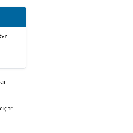
ώνη
αι
ις το