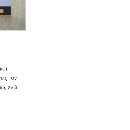
και
εις τον
ρώ, ενώ