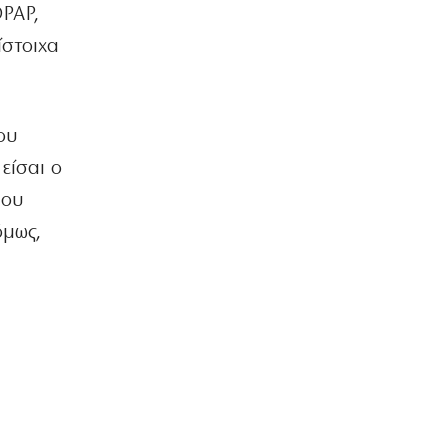
OPAP,
ίστοιχα
ου
 είσαι ο
που
όμως,