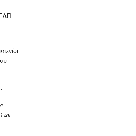
ΟΠΑΠ!
αιχνίδι
του
.
ια
ύ και