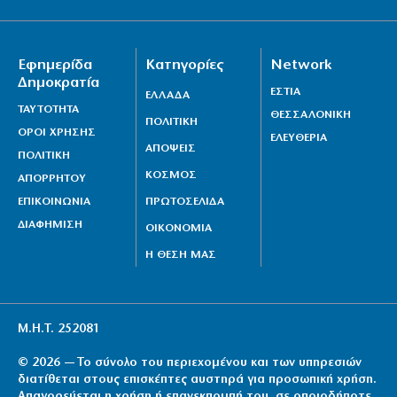
Εφημερίδα
Κατηγορίες
Network
Δημοκρατία
ΕΣΤΙΑ
ΕΛΛΑΔΑ
ΤΑΥΤΟΤΗΤΑ
ΘΕΣΣΑΛΟΝΙΚΗ
ΠΟΛΙΤΙΚΗ
ΟΡΟΙ ΧΡΗΣΗΣ
ΕΛΕΥΘΕΡΙΑ
ΑΠΟΨΕΙΣ
ΠΟΛΙΤΙΚΗ
ΚΟΣΜΟΣ
ΑΠΟΡΡΗΤΟΥ
ΕΠΙΚΟΙΝΩΝΙΑ
ΠΡΩΤΟΣΕΛΙΔΑ
ΔΙΑΦΗΜΙΣΗ
ΟΙΚΟΝΟΜΙΑ
Η ΘΕΣΗ ΜΑΣ
Μ.Η.Τ. 252081
© 2026 — Το σύνολο του περιεχομένου και των υπηρεσιών
διατίθεται στους επισκέπτες αυστηρά για προσωπική χρήση.
Απαγορεύεται η χρήση ή επανεκπομπή του, σε οποιοδήποτε