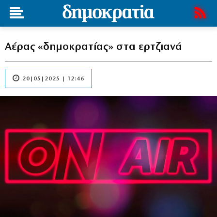
Αέρας «δημοκρατίας» στα ερτζιανά
20|05|2025 | 12:46