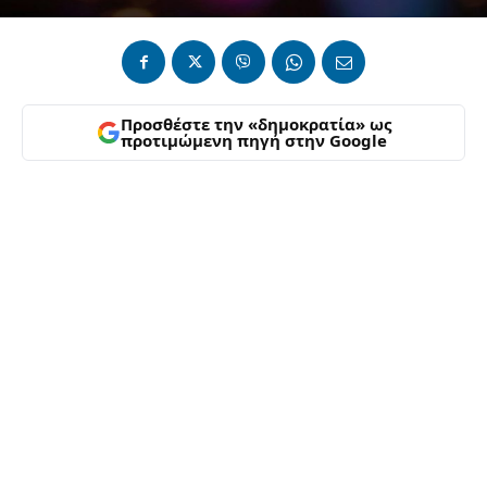
Προσθέστε την «δημοκρατία» ως
προτιμώμενη πηγή στην Google