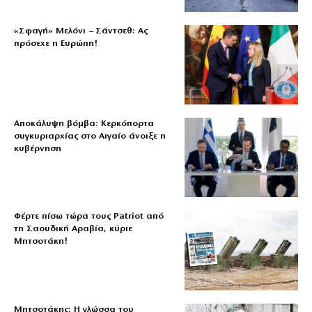
«Σφαγή» Μελόνι – Σάντσεθ: Ας
πρόσεχε η Ευρώπη!
Αποκάλυψη βόμβα: Κερκόπορτα
συγκυριαρχίας στο Αιγαίο άνοιξε η
κυβέρνηση
Φέρτε πίσω τώρα τους Patriot από
τη Σαουδική Αραβία, κύριε
Μητσοτάκη!
Μητσοτάκης: Η γλώσσα του