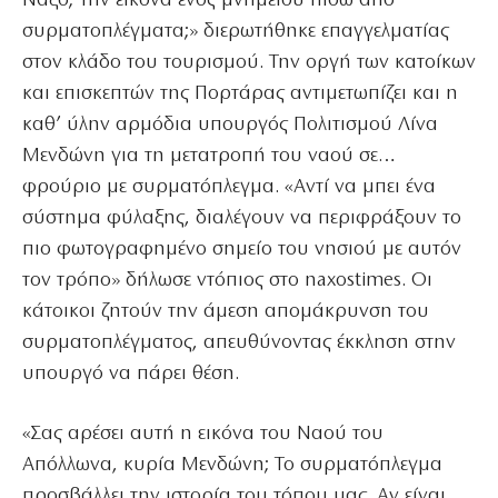
Νάξο; Την εικόνα ενός μνημείου πίσω από
συρματοπλέγματα;» διερωτήθηκε επαγγελματίας
στον κλάδο του τουρισμού. Την οργή των κατοίκων
και επισκεπτών της Πορτάρας αντιμετωπίζει και η
καθ’ ύλην αρμόδια υπουργός Πολιτισμού Λίνα
Μενδώνη για τη μετατροπή του ναού σε…
φρούριο με συρματόπλεγμα. «Αντί να μπει ένα
σύστημα φύλαξης, διαλέγουν να περιφράξουν το
πιο φωτογραφημένο σημείο του νησιού με αυτόν
τον τρόπο» δήλωσε ντόπιος στο naxostimes. Οι
κάτοικοι ζητούν την άμεση απομάκρυνση του
συρματοπλέγματος, απευθύνοντας έκκληση στην
υπουργό να πάρει θέση.
«Σας αρέσει αυτή η εικόνα του Ναού του
Απόλλωνα, κυρία Μενδώνη; Το συρματόπλεγμα
προσβάλλει την ιστορία του τόπου μας. Αν είναι