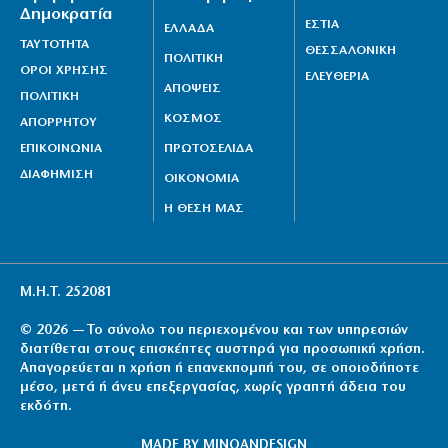
Δημοκρατία
ΕΣΤΙΑ
ΕΛΛΑΔΑ
ΤΑΥΤΟΤΗΤΑ
ΘΕΣΣΑΛΟΝΙΚΗ
ΠΟΛΙΤΙΚΗ
ΟΡΟΙ ΧΡΗΣΗΣ
ΕΛΕΥΘΕΡΙΑ
ΑΠΟΨΕΙΣ
ΠΟΛΙΤΙΚΗ
ΚΟΣΜΟΣ
ΑΠΟΡΡΗΤΟΥ
ΕΠΙΚΟΙΝΩΝΙΑ
ΠΡΩΤΟΣΕΛΙΔΑ
ΔΙΑΦΗΜΙΣΗ
ΟΙΚΟΝΟΜΙΑ
Η ΘΕΣΗ ΜΑΣ
Μ.Η.Τ. 252081
© 2026 — Το σύνολο του περιεχομένου και των υπηρεσιών
διατίθεται στους επισκέπτες αυστηρά για προσωπική χρήση.
Απαγορεύεται η χρήση ή επανεκπομπή του, σε οποιοδήποτε
μέσο, μετά ή άνευ επεξεργασίας, χωρίς γραπτή άδεια του
εκδότη.
MADE BY
MINOANDESIGN