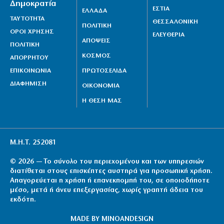
Δημοκρατία
ΕΣΤΙΑ
ΕΛΛΑΔΑ
ΤΑΥΤΟΤΗΤΑ
ΘΕΣΣΑΛΟΝΙΚΗ
ΠΟΛΙΤΙΚΗ
ΟΡΟΙ ΧΡΗΣΗΣ
ΕΛΕΥΘΕΡΙΑ
ΑΠΟΨΕΙΣ
ΠΟΛΙΤΙΚΗ
ΚΟΣΜΟΣ
ΑΠΟΡΡΗΤΟΥ
ΕΠΙΚΟΙΝΩΝΙΑ
ΠΡΩΤΟΣΕΛΙΔΑ
ΔΙΑΦΗΜΙΣΗ
ΟΙΚΟΝΟΜΙΑ
Η ΘΕΣΗ ΜΑΣ
Μ.Η.Τ. 252081
© 2026 — Το σύνολο του περιεχομένου και των υπηρεσιών
διατίθεται στους επισκέπτες αυστηρά για προσωπική χρήση.
Απαγορεύεται η χρήση ή επανεκπομπή του, σε οποιοδήποτε
μέσο, μετά ή άνευ επεξεργασίας, χωρίς γραπτή άδεια του
εκδότη.
MADE BY
MINOANDESIGN