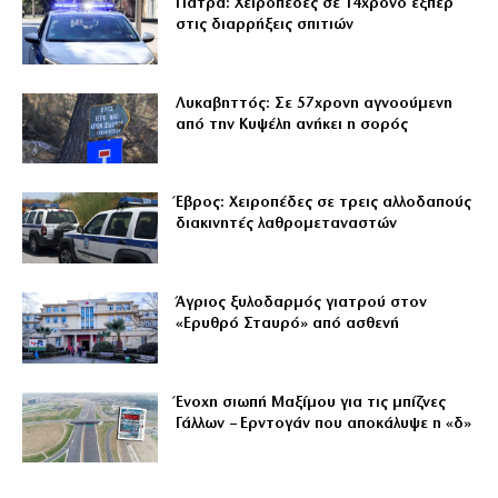
Πάτρα: Χειροπέδες σε 14χρονο εξπέρ
στις διαρρήξεις σπιτιών
Λυκαβηττός: Σε 57χρονη αγνοούμενη
από την Κυψέλη ανήκει η σορός
Έβρος: Χειροπέδες σε τρεις αλλοδαπούς
διακινητές λαθρομεταναστών
Άγριος ξυλοδαρμός γιατρού στον
«Ερυθρό Σταυρό» από ασθενή
Ένοχη σιωπή Μαξίμου για τις μπίζνες
Γάλλων – Ερντογάν που αποκάλυψε η «δ»