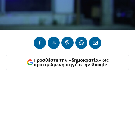
Προσθέστε την «δημοκρατία» ως
προτιμώμενη πηγή στην Google