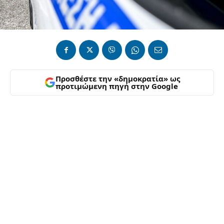
Προσθέστε την «δημοκρατία» ως
προτιμώμενη πηγή στην Google