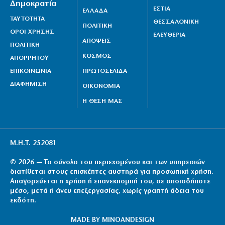
Δημοκρατία
ΕΣΤΙΑ
ΕΛΛΑΔΑ
ΤΑΥΤΟΤΗΤΑ
ΘΕΣΣΑΛΟΝΙΚΗ
ΠΟΛΙΤΙΚΗ
ΟΡΟΙ ΧΡΗΣΗΣ
ΕΛΕΥΘΕΡΙΑ
ΑΠΟΨΕΙΣ
ΠΟΛΙΤΙΚΗ
ΚΟΣΜΟΣ
ΑΠΟΡΡΗΤΟΥ
ΕΠΙΚΟΙΝΩΝΙΑ
ΠΡΩΤΟΣΕΛΙΔΑ
ΔΙΑΦΗΜΙΣΗ
ΟΙΚΟΝΟΜΙΑ
Η ΘΕΣΗ ΜΑΣ
Μ.Η.Τ. 252081
© 2026 — Το σύνολο του περιεχομένου και των υπηρεσιών
διατίθεται στους επισκέπτες αυστηρά για προσωπική χρήση.
Απαγορεύεται η χρήση ή επανεκπομπή του, σε οποιοδήποτε
μέσο, μετά ή άνευ επεξεργασίας, χωρίς γραπτή άδεια του
εκδότη.
MADE BY
MINOANDESIGN