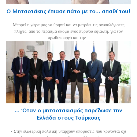
Ο Μητσοτάκης έπιασε πάτο με το… σπαθί του!
Mπορεί η χώρα μας να θρηνεί και να μετράει τις ανυπολόγιστες
πληγές, από το πέρασμα ακόμα ενός πύρινου εφιάλτη, για τον
πρωθυπουργό και την...
… Όταν ο μητσοτακισμός παρέδωσε την
Ελλάδα στους Τούρκους
• Στην εξωτερική πολιτική υπάρχουν αποφάσεις που κρίνονται όχι