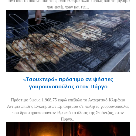
μόνο από το οικονομικό τους αποτέλεσμα αλλά κυρίως από το μήνυμα
που εκπέμπουν και τις...
«Τσουχτερό» πρόστιμο σε ψήστες
γουρουνοπούλας στον Πύργο
Πρόστιμο ύψους 1.968,75 ευρώ επέβαλε το Ανακριτικό Κλιμάκιο
Αντιμετώπισης Εγκλημάτων Εμπρησμού σε πωλητές γουρουνοπούλας
που δραστηριοποιούνταν έξω από το άλσος της Σπιάντζας, στον
Πύργο...