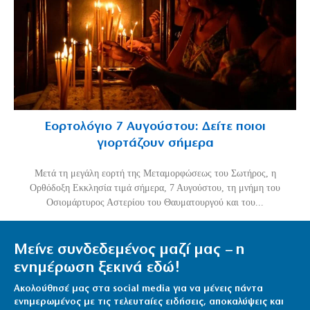
Εορτολόγιο 7 Αυγούστου: Δείτε ποιοι
γιορτάζουν σήμερα
Μετά τη μεγάλη εορτή της Μεταμορφώσεως του Σωτήρος, η
Ορθόδοξη Εκκλησία τιμά σήμερα, 7 Αυγούστου, τη μνήμη του
Οσιομάρτυρος Αστερίου του Θαυματουργού και του...
Μείνε συνδεδεμένος μαζί μας – η
ενημέρωση ξεκινά εδώ!
Ακολούθησέ μας στα social media για να μένεις πάντα
ενημερωμένος με τις τελευταίες ειδήσεις, αποκαλύψεις και