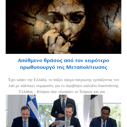
Απύθμενο θράσος από τον χειρότερο
πρωθυπουργό της Μεταπολίτευσης
Έχει κάψει την Ελλάδα, το παίζει όψιμα πατριώτης εμπαίζοντας τον
λαό με κάλπικες συμφωνίες για το περιβόητο καλώδιο διασύνδεσης
Ελλάδας - Κύπρου που «έκοψαν» οι Τούρκοι και για...