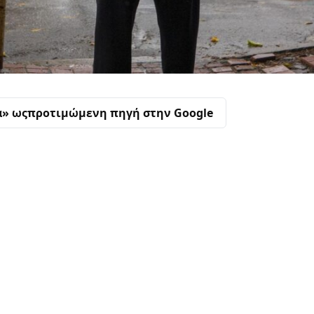
α» ως
προτιμώμενη πηγή στην Google