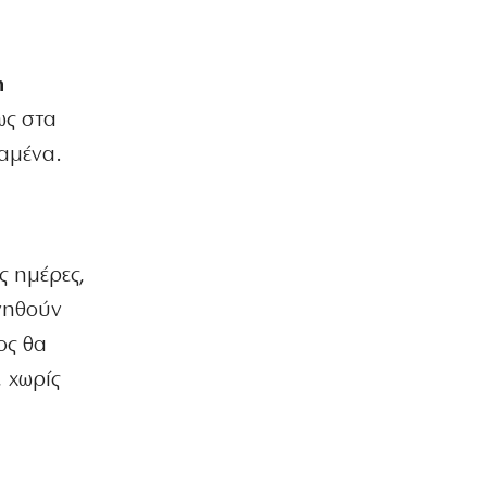
Ομάν για Ορμούζ;
8|08|2026 | 18:54
ΟΡΘΟΔΟΞΙΑ
η
Κύπρος: 318.000 ευρώ για τα
ως στα
Πατριαρχεία
8|08|2026 | 18:30
ταμένα.
ΚΟΣΜΟΣ
Ραγδαία ανάπτυξη του τουρισμού σε
μια ανοιχτή Κίνα
8|08|2026 | 18:00
ς ημέρες,
ινηθούν
ΕΛΛΑΔΑ
Κίνδυνος πυρκαγιάς σε πέντε περιοχές
ος θα
αύριο – Σε κατάσταση “Red Code” η
Αττική
 χωρίς
8|08|2026 | 17:53
ΚΟΣΜΟΣ
Ο Φάουτσι λογοδοτεί για τον