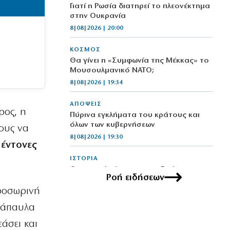
Γιατί η Ρωσία διατηρεί το πλεονέκτημα
στην Ουκρανία
8|08|2026 | 20:00
ΚΟΣΜΟΣ
Θα γίνει η «Συμφωνία της Μέκκας» το
Μουσουλμανικό ΝΑΤΟ;
8|08|2026 | 19:34
ΑΠΟΨΕΙΣ
ρος, η
Πύρινα εγκλήματα του κράτους και
όλων των κυβερνήσεων
πους να
8|08|2026 | 19:30
 έντονες
ΙΣΤΟΡΙΑ
Όμηρος: Από τους ραψωδούς στα
Ροή ειδήσεων
πρώτα χειρόγραφα
προσωρινή
8|08|2026 | 19:00
ανάπαυλα
ΚΟΣΜΟΣ
άσει και
Ένα βήμα από τη συμφωνία Ιράν –