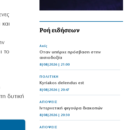
ενες
 και
Ροή ειδήσεων
ην
Ακίς
ι το
Όταν υπήρχε πρόσβαση στην
αισιοδοξία
8|08|2026 | 21:00
ΠΟΛΙΤΙΚΗ
Kyriakos delendus est
η
8|08|2026 | 20:47
στη δυτική
ΑΠΟΨΕΙΣ
Ιντερνετική φιγούρα διακοπών
8|08|2026 | 20:30
ΑΠΟΨΕΙΣ