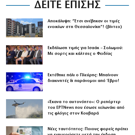
ΔΕΙΤΕ ΕΠΙΣΗΣ
Αποκάλυψη: “Έτσι ανέβηκαν οι τιμές
ενοικίων στη Θεσσαλονίκη”! (βίντεο)
Εκδήλωση τιμής για Ισαάκ – Σολωμού:
Με σορτς και κάλτσες ο Φειδίας
Εκτέθηκε πάλι ο Πλεύρης: Μπαίνουν
διακινητές & παράνομοι από Έβρο!
«Έκανα το αυτονόητο»: Ο ρεπόρτερ
του ΕΡΤNews που έσωσε χελωνάκι από
τις φλόγες στον Κουβαρά
Νέες ταυτότητες: Ποιους φορείς πρέπει
να ενημερώσετε μετά την έκδοση