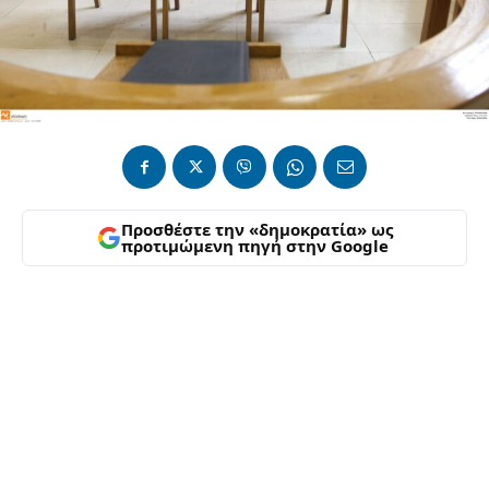
Προσθέστε την «δημοκρατία» ως
προτιμώμενη πηγή στην Google