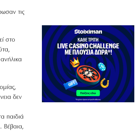
9|08|2026 | 8:40
ρωσαν τις
ΕΛΛΑΔΑ
Αττικοβοιωτία: Πώς έγινε η επιχείρηση
διάσωσης στην πυρκαγιά
9|08|2026 | 8:30
εί στο
ΕΛΛΑΔΑ
ύτα,
Κορυφώνεται η έξοδος των αδειούχων
 ανήλικα
9|08|2026 | 8:20
ΚΟΣΜΟΣ
Οι όροι που θέτει το Ιράν για το
ομίας,
άνοιγμα των Στενών του Ορμούζ
9|08|2026 | 8:10
νεια δεν
MEDIA
Το σημερινό (9/8) αθλητικό
τα παιδιά
τηλεοπτικό πρόγραμμα
. Βέβαια,
9|08|2026 | 8:00