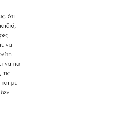
8|08|2026 | 22:20
ΠΑΡΑΠΟΛΙΤΙΚΑ
ς, ότι
Από τα Γλυπτά του Παρθενώνα μέχρι
αιδιά,
τα Bora Bora
8|08|2026 | 22:00
ρες
τε να
ΠΑΡΑΠΟΛΙΤΙΚΑ
Το «Πεντάγωνο»
ολίτη
8|08|2026 | 21:30
ει να πω
ΕΛΛΑΔΑ
 τις
Νέες συλλήψεις μαφιόζων
 και με
σχετιζόμενων με τον διαβόητο Έντικ
8|08|2026 | 21:26
 δεν
ΕΛΛΑΔΑ
Tρεις συλλήψεις για πρόκληση
πυρκαγιών από αμέλεια σε Λέσβο και
Κορινθία
8|08|2026 | 21:16