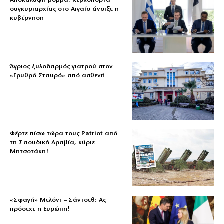
Αποκάλυψη βόμβα: Κερκόπορτα
συγκυριαρχίας στο Αιγαίο άνοιξε η
κυβέρνηση
Άγριος ξυλοδαρμός γιατρού στον
«Ερυθρό Σταυρό» από ασθενή
Φέρτε πίσω τώρα τους Patriot από
τη Σαουδική Αραβία, κύριε
Μητσοτάκη!
«Σφαγή» Μελόνι – Σάντσεθ: Ας
πρόσεχε η Ευρώπη!