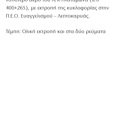
νοτιότερο άκρο του Α/Κ Πλαταμώνα (χ/θ
400+265), με εκτροπή της κυκλοφορίας στην
Π.Ε.Ο. Ευαγγελισμού – Λεπτοκαρυάς.
Τέμπη: Ολική εκτροπή και στα δύο ρεύματα