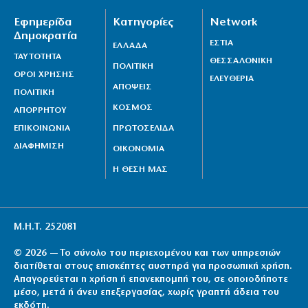
Εφημερίδα
Κατηγορίες
Network
Δημοκρατία
ΕΣΤΙΑ
ΕΛΛΑΔΑ
ΤΑΥΤΟΤΗΤΑ
ΘΕΣΣΑΛΟΝΙΚΗ
ΠΟΛΙΤΙΚΗ
ΟΡΟΙ ΧΡΗΣΗΣ
ΕΛΕΥΘΕΡΙΑ
ΑΠΟΨΕΙΣ
ΠΟΛΙΤΙΚΗ
ΚΟΣΜΟΣ
ΑΠΟΡΡΗΤΟΥ
ΕΠΙΚΟΙΝΩΝΙΑ
ΠΡΩΤΟΣΕΛΙΔΑ
ΔΙΑΦΗΜΙΣΗ
ΟΙΚΟΝΟΜΙΑ
Η ΘΕΣΗ ΜΑΣ
Μ.Η.Τ. 252081
© 2026 — Το σύνολο του περιεχομένου και των υπηρεσιών
διατίθεται στους επισκέπτες αυστηρά για προσωπική χρήση.
Απαγορεύεται η χρήση ή επανεκπομπή του, σε οποιοδήποτε
μέσο, μετά ή άνευ επεξεργασίας, χωρίς γραπτή άδεια του
εκδότη.