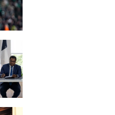
ΕΛΛΑΔΑ
Σεισμός «ταρακούνησε» τη Ρόδο –
Πού είναι το επίκεντρο
7|08|2026 | 11:11
ΑΘΛΗΤΙΚΑ
Στίβος: Ασημένιο στο μήκος για την
Έβελυν Μητροπούλου στο Παγκόσμιο
Κ20! (βίντεο)
7|08|2026 | 10:59
ΕΛΛΑΔΑ
Στο Α΄ Νεκροταφείο το ετήσιο
μνημόσυνο της κόρης του Αντώνη
Σαμαρά
7|08|2026 | 10:59
ΑΘΛΗΤΙΚΑ
Ο Ολυμπιακός έχει κυκλώσει τους
στόχους για την ενίσχυσή του ώστε
να κλείσει τα κενά