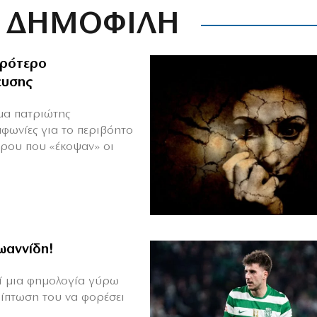
ΔΗΜΟΦΙΛΗ
ιρότερο
ευσης
ιμα πατριώτης
μφωνίες για το περιβόητο
πρου που «έκοψαν» οι
Ιωαννίδη!
θεί μια φημολογία γύρω
ρίπτωση του να φορέσει