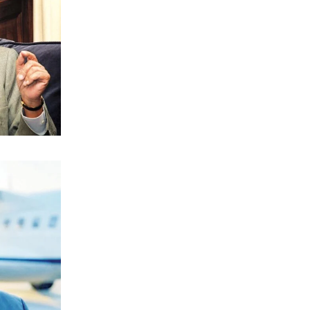
7|08|2026 | 10:50
ΠΟΛΙΤΙΚΗ
Επικοινωνιακές μαγκιές Άδωνι μπας και
αλλάξει την… καμένη ατζέντα
7|08|2026 | 10:35
ΟΙΚΟΝΟΜΙΑ
«Φωτιά» η βενζίνη, ακριβότερο και το
diesel: Οι νέες τιμές ανά περιοχή
7|08|2026 | 10:33
ΑΘΛΗΤΙΚΑ
Εξετάζει Αριάγκα η ΑΕΚ
7|08|2026 | 10:20
ΚΟΣΜΟΣ
Πρόστιμο 567 εκατ. δολαρίων στη
Meta για την ασφάλεια των παιδιών
7|08|2026 | 10:18