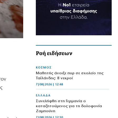
Ροή ειδήσεων
ΚΟΣΜΟΣ
Μαθητής άνοιξε πυρ σε σχολείο της
Ταϊλάνδης: 8 νεκροί
τον
7|08|2026 | 12:48
ης
ΕΛΛΑΔΑ
Συνελήφθη στη Γερμανία ο
καταζητούμενος για τη δολοφονία
Ζαμπούνη
7|08|2026 | 12:30