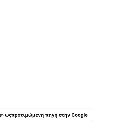
α» ως
προτιμώμενη πηγή στην Google