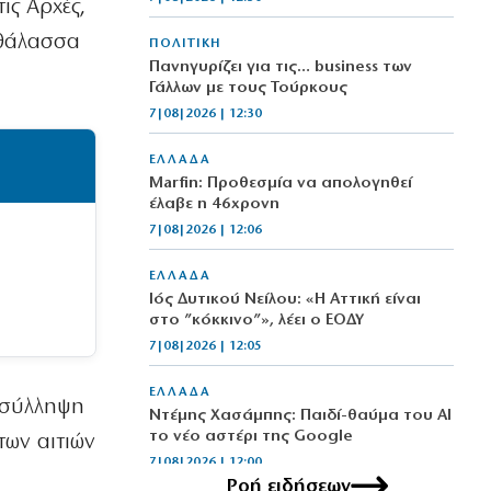
ις Αρχές,
 θάλασσα
ΠΟΛΙΤΙΚΗ
Πανηγυρίζει για τις… business των
Γάλλων με τους Τούρκους
7|08|2026 | 12:30
ΕΛΛΑΔΑ
Marfin: Προθεσμία να απολογηθεί
έλαβε η 46χρονη
7|08|2026 | 12:06
ΕΛΛΑΔΑ
Ιός Δυτικού Νείλου: «Η Αττική είναι
στο ”κόκκινο”», λέει ο ΕΟΔΥ
7|08|2026 | 12:05
ΕΛΛΑΔΑ
 σύλληψη
Ντέμης Χασάμπης: Παιδί-θαύμα του ΑΙ
το νέο αστέρι της Google
των αιτιών
7|08|2026 | 12:00
Ροή ειδήσεων