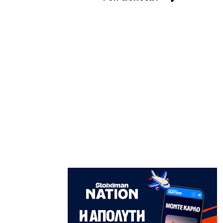
LIFE
Με γαλανόλευκο μπικίνι η Μαρία
Μενούνος αποχαιρέτησε το ελληνικό
καλοκαίρι
7|08|2026 | 12:00
ΕΛΛΑΔΑ
Μητέρα και γιος νεκροί σε τροχαίο
στις Σέρρες
7|08|2026 | 11:54
ΚΟΣΜΟΣ
Ερευνητές στο Στάνφορντ έφτιαξαν
ιούς μέσω τεχνητής νοημοσύνης!
7|08|2026 | 11:40
ΠΟΛΙΤΙΚΗ
Αποκάλυψη βόμβα: Κερκόπορτα
συγκυριαρχίας στο Αιγαίο άνοιξε η
κυβέρνηση
7|08|2026 | 11:38