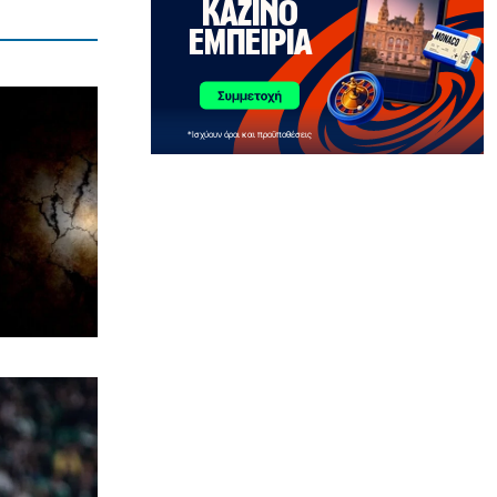
ΟΙΚΟΝΟΜΙΑ
«Χαστούκι» ΟΟΣΑ στην κυβέρνηση:
Τελευταία η Ελλάδα στο εισόδημα
7|08|2026 | 11:35
ΑΘΛΗΤΙΚΑ
ΑΕΚ: Σάντσεζ Νόλεϊ και με τη βούλα!
7|08|2026 | 11:30
ΕΛΛΑΔΑ
Άρτα: Ενώπιον του Εισαγγελέα ο
διευθυντής του ΔΕΔΔΗΕ για τις
εκρήξεις στο ΚΥΤ Αράχθου
7|08|2026 | 11:27
LIFE
Δεν θα πιστέψετε ποιος είναι ο
πασίγνωστος ηθοποιός της
φωτογραφίας
7|08|2026 | 11:19