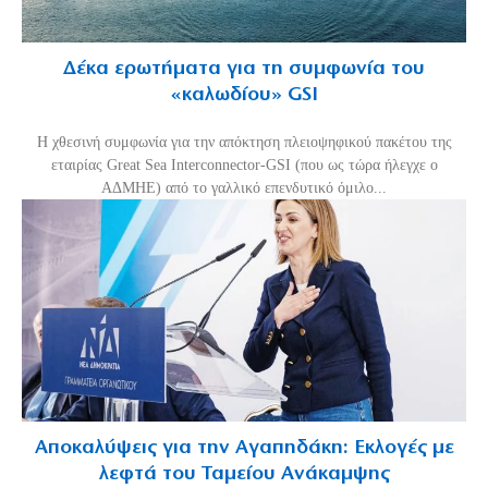
Δέκα ερωτήματα για τη συμφωνία του
«καλωδίου» GSI
Η χθεσινή συμφωνία για την απόκτηση πλειοψηφικού πακέτου της
εταιρίας Great Sea Interconnector-GSI (που ως τώρα ήλεγχε ο
ΑΔΜΗΕ) από το γαλλικό επενδυτικό όμιλο...
Αποκαλύψεις για την Αγαπηδάκη: Εκλογές με
λεφτά του Ταμείου Ανάκαμψης