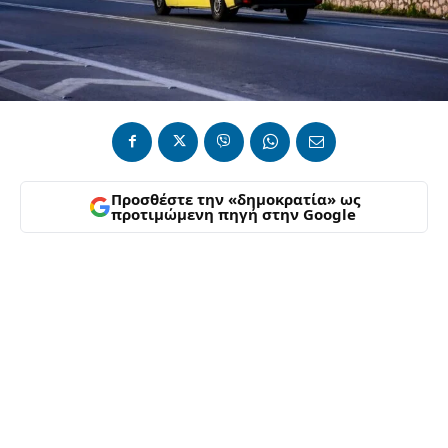
Προσθέστε την «δημοκρατία» ως
προτιμώμενη πηγή στην Google