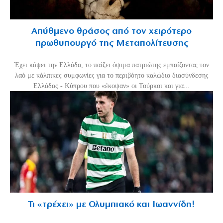
Απύθμενο θράσος από τον χειρότερο
πρωθυπουργό της Μεταπολίτευσης
Έχει κάψει την Ελλάδα, το παίζει όψιμα πατριώτης εμπαίζοντας τον
λαό με κάλπικες συμφωνίες για το περιβόητο καλώδιο διασύνδεσης
Ελλάδας - Κύπρου που «έκοψαν» οι Τούρκοι και για...
Τι «τρέχει» με Ολυμπιακό και Ιωαννίδη!