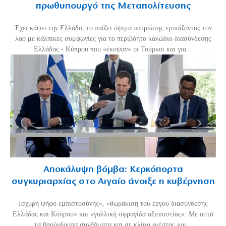
πρωθυπουργό της Μεταπολίτευσης
Έχει κάψει την Ελλάδα, το παίζει όψιμα πατριώτης εμπαίζοντας τον
λαό με κάλπικες συμφωνίες για το περιβόητο καλώδιο διασύνδεσης
Ελλάδας - Κύπρου που «έκοψαν» οι Τούρκοι και για...
Αποκάλυψη βόμβα: Κερκόπορτα
συγκυριαρχίας στο Αιγαίο άνοιξε η κυβέρνηση
Ισχυρή ψήφο εμπιστοσύνης», «θωράκιση του έργου διασύνδεσης
Ελλάδας και Κύπρου» και «γαλλική σφραγίδα αξιοπιστίας». Με αυτά
τα βαρύγδουπα συνθήματα και σε κλίμα φιέστας και...