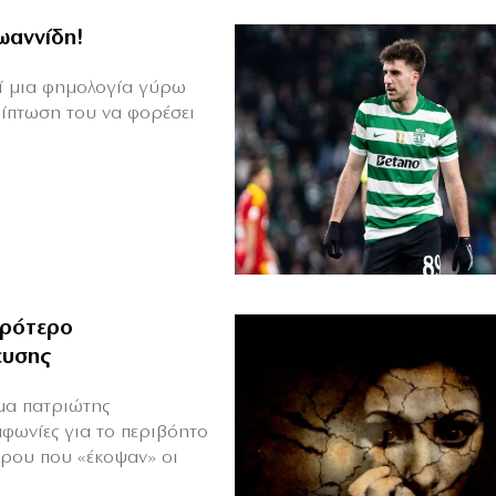
Ιωαννίδη!
θεί μια φημολογία γύρω
ρίπτωση του να φορέσει
ιρότερο
ευσης
ιμα πατριώτης
μφωνίες για το περιβόητο
πρου που «έκοψαν» οι