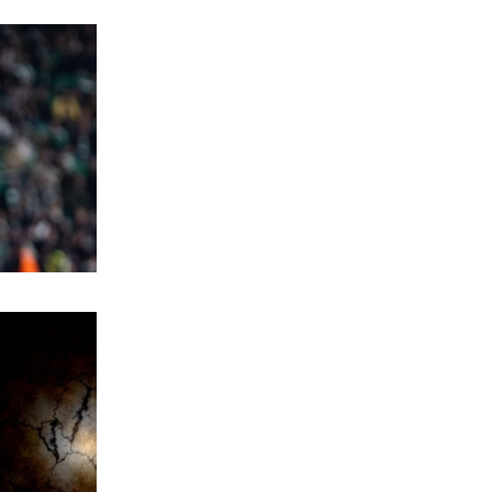
ΕΛΛΑΔΑ
Χαλκιδική: Νεκρός 69χρονος στην
παραλία Σίβηρη
6|08|2026 | 22:25
ΑΘΛΗΤΙΚΑ
UEFA: Διατηρεί το μποϊκοτάζ στα
Παγκόσμια Κύπελλα
6|08|2026 | 22:20
ΟΙΚΟΝΟΜΙΑ
Aκριβαίνει γάλα και φέτα
6|08|2026 | 22:10
ΠΟΛΙΤΙΣΜΟΣ
Επίδαυρος: Η «Μήδεια» συναντά την…
Τεχνητή Νοημοσύνη
6|08|2026 | 22:00
ΑΘΛΗΤΙΚΑ