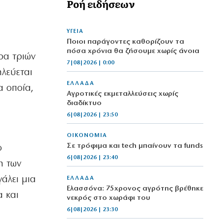
Ροή ειδήσεων
ΥΓΕΙΑ
Ποιοι παράγοντες καθορίζουν τα
πόσα χρόνια θα ζήσουμε χωρίς άνοια
ρα τριών
7|08|2026 | 0:00
λεύεται
ΕΛΛΑΔΑ
α οποία,
Αγροτικές εκμεταλλεύσεις χωρίς
διαδίκτυο
6|08|2026 | 23:50
ΟΙΚΟΝΟΜΙΑ
Σε τρόφιμα και tech μπαίνουν τα funds
ο
6|08|2026 | 23:40
η των
άλει μια
ΕΛΛΑΔΑ
Ελασσόνα: 75χρονος αγρότης βρέθηκε
α και
νεκρός στο χωράφι του
6|08|2026 | 23:30