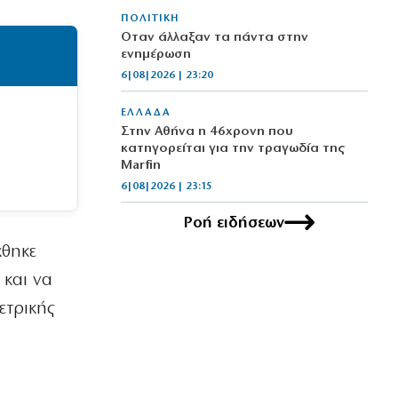
ΠΟΛΙΤΙΚΗ
Όταν άλλαξαν τα πάντα στην
ενημέρωση
6|08|2026 | 23:20
ΕΛΛΑΔΑ
Στην Αθήνα η 46χρονη που
κατηγορείται για την τραγωδία της
Marfin
6|08|2026 | 23:15
Ροή ειδήσεων
ΟΙΚΟΝΟΜΙΑ
Delivery: Γιατί το αφορολόγητο στα
χθηκε
φιλοδωρήματα δεν αρκεί – Τι ζητούν οι
διανομείς (βίντεο)
 και να
6|08|2026 | 23:10
ετρικής
ΑΘΛΗΤΙΚΑ
Ο Ορτέγκα αποχαιρέτησε τον
Ολυμπιακό και υπογράφει στη Ρίβερ
Πλέιτ