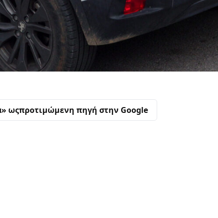
α» ως
προτιμώμενη πηγή στην Google