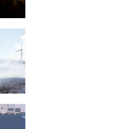
Έρχεται ο Σαββίδης και φέρνει…
«μπαμ» στον ΠΑΟΚ!
6|08|2026 | 21:55
ΚΟΣΜΟΣ
Reuters: Ανησυχία στις ΗΠΑ για
αστάθεια στη Μέση Ανατολή
6|08|2026 | 21:50
ΕΛΛΑΔΑ
Επτά μήνες ανενεργά τα νέα
αεροπλάνα της Πυροσβεστικής
6|08|2026 | 21:40
ΚΟΣΜΟΣ
Ιταλία όπως… Μυστράς: 50χρονος
έπαιρνε τη σύνταξη της νεκρής
μητέρας του
6|08|2026 | 21:35
ΠΟΛΙΤΙΣΜΟΣ