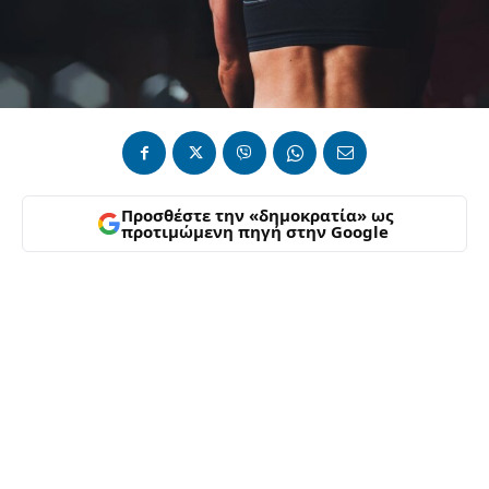
Προσθέστε την «δημοκρατία» ως
προτιμώμενη πηγή στην Google