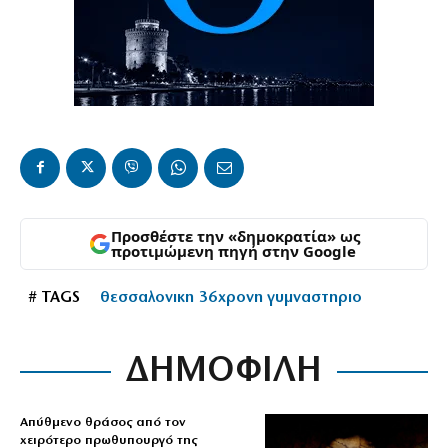
Προσθέστε την «δημοκρατία» ως
προτιμώμενη πηγή στην Google
# TAGS
θεσσαλονικη 36χρονη γυμναστηριο
ΔΗΜΟΦΙΛΗ
Απύθμενο θράσος από τον
χειρότερο πρωθυπουργό της