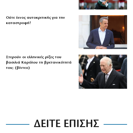
Ούτε ίχνος αυτοκριτικής για την
καταστροφή!
Στερούν οι ελληνικές ρίζες του
βασιλιά Καρόλου τη βρετανικότητά
του; (βίντεο)
ΔΕΙΤΕ ΕΠΙΣΗΣ