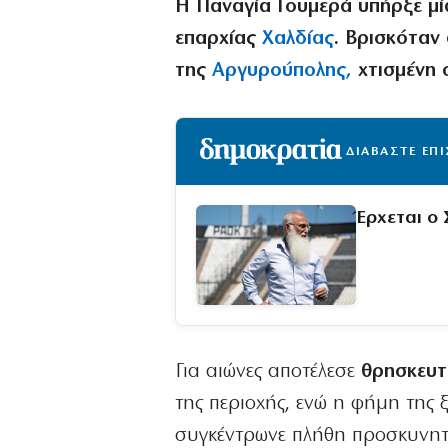
Η Παναγία Γουμερά υπήρξε μία
επαρχίας
Χαλδίας
. Βρισκόταν
της
Αργυρούπολης,
χτισμένη 
ΔΙΑΒΑΣΤΕ ΕΠ
Έρχεται ο
Για αιώνες αποτέλεσε
θρησκευτι
της περιοχής, ενώ η φήμη της 
συγκέντρωνε πλήθη προσκυνητ