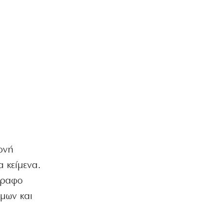
ΕΛΛΑΔΑ
Πόρτο Γερμενό – Ψάθα: Οργή για
κατεδαφιστέες 118 κατοικίες
7|08|2026 | 18:00
ΕΛΛΑΔΑ
Πολύ υψηλός κίνδυνος πυρκαγιάς σε
Κρήτη και Νησιά του Β.Αιγαίου
7|08|2026 | 17:55
ΕΛΛΑΔΑ
Βεβήλωσαν το εκκλησάκι της Σωτήρος
στον Σαρωνικό (φωτό)
7|08|2026 | 17:50
ονή
ΚΟΣΜΟΣ
α κείμενα.
Μακρόν και Μερτς φοβούνται
παρέμβαση Πούτιν στις εκλογές
γραφο
7|08|2026 | 17:30
έμων και
ΕΛΛΑΔΑ