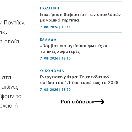
ΠΟΛΙΤΙΚΗ
Επιχείρηση θαψίματος των υποκλοπών
με νομικά τερτίπια
ν Ποντίων.
7|08|2026 | 18:33
ες.
ΕΛΛΑΔΑ
η οποία
«Βόμβα» για υγεία και φωτιές οι
τοπικές χωματερές
7|08|2026 | 18:30
ΟΙΚΟΝΟΜΙΑ
χιστα
Ενεργειακή ρήτρα: Το επενδυτικό
σχέδιο του 1,1 δισ. ευρώ έως το 2028
 αιώνες
7|08|2026 | 18:20
ίψουν τα
Ροή ειδήσεων
ΟΙΚΟΝΟΜΙΑ
ρχεία ή
Επίδομα σίτισης 600 ευρώ για
σπουδαστές
ο
7|08|2026 | 18:10