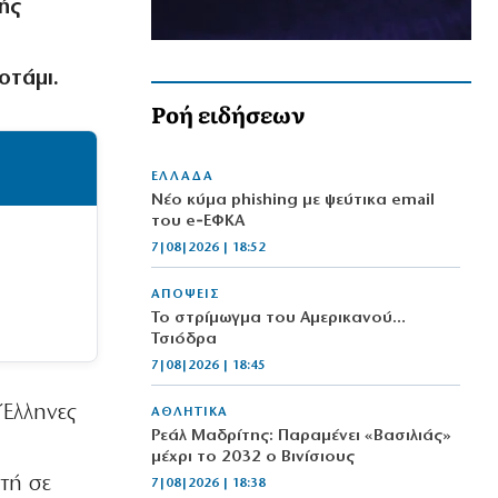
ής
οτάμι.
Ροή ειδήσεων
ΕΛΛΑΔΑ
Νέο κύμα phishing με ψεύτικα email
του e‑ΕΦΚΑ
7|08|2026 | 18:52
ΑΠΟΨΕΙΣ
Το στρίμωγμα του Αμερικανού…
Τσιόδρα
7|08|2026 | 18:45
 Έλληνες
ΑΘΛΗΤΙΚΑ
Ρεάλ Μαδρίτης: Παραμένει «Βασιλιάς»
μέχρι το 2032 ο Βινίσιους
τή σε
7|08|2026 | 18:38