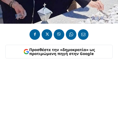
Προσθέστε την «δημοκρατία» ως
προτιμώμενη πηγή στην Google