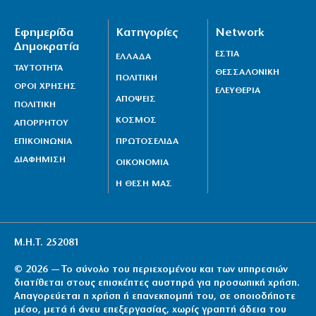
Εφημερίδα
Κατηγορίες
Network
Δημοκρατία
ΕΣΤΙΑ
ΕΛΛΑΔΑ
ΤΑΥΤΟΤΗΤΑ
ΘΕΣΣΑΛΟΝΙΚΗ
ΠΟΛΙΤΙΚΗ
ΟΡΟΙ ΧΡΗΣΗΣ
ΕΛΕΥΘΕΡΙΑ
ΑΠΟΨΕΙΣ
ΠΟΛΙΤΙΚΗ
ΚΟΣΜΟΣ
ΑΠΟΡΡΗΤΟΥ
ΕΠΙΚΟΙΝΩΝΙΑ
ΠΡΩΤΟΣΕΛΙΔΑ
ΔΙΑΦΗΜΙΣΗ
ΟΙΚΟΝΟΜΙΑ
Η ΘΕΣΗ ΜΑΣ
Μ.Η.Τ. 252081
© 2026 — Το σύνολο του περιεχομένου και των υπηρεσιών
διατίθεται στους επισκέπτες αυστηρά για προσωπική χρήση.
Απαγορεύεται η χρήση ή επανεκπομπή του, σε οποιοδήποτε
μέσο, μετά ή άνευ επεξεργασίας, χωρίς γραπτή άδεια του