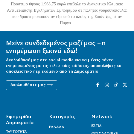
Πρόστιμο ύψους 1.968,75 ευρώ επέβαλε το Ανακριτικό Κλιμάκιο
Αντιμετώπισης Εγκλημάτων Εμπρησμού σε πωλητές γουρουνοπούλας
που δραστηριοποιούνταν έξω από το άλσος της Σπιάντζας, στον
Πύργο...
Μείνε συνδεδεμένος μαζί μας – η
ενημέρωση ξεκινά εδώ!
Ακολούθησέ μας στα social media για να μένεις πάντα
ενημερωμένος με τις τελευταίες ειδήσεις, αποκαλύψεις και
αποκλειστικό περιεχόμενο από τη Δημοκρατία.
Ακολουθήστε μας ⟶
Εφημερίδα
Κατηγορίες
Network
Δημοκρατία
ΕΣΤΙΑ
ΕΛΛΑΔΑ
ΤΑΥΤΟΤΗΤΑ
ΘΕΣΣΑΛΟΝΙΚΗ