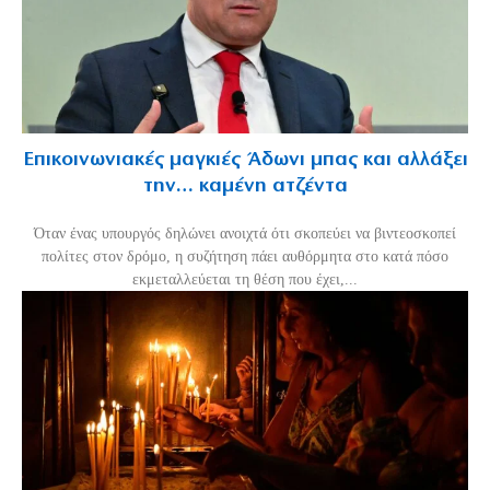
Επικοινωνιακές μαγκιές Άδωνι μπας και αλλάξει
την… καμένη ατζέντα
Όταν ένας υπουργός δηλώνει ανοιχτά ότι σκοπεύει να βιντεοσκοπεί
πολίτες στον δρόμο, η συζήτηση πάει αυθόρμητα στο κατά πόσο
εκμεταλλεύεται τη θέση που έχει,...