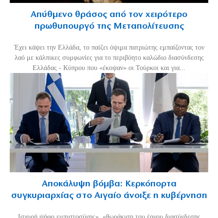
Απύθμενο θράσος από τον χειρότερο
πρωθυπουργό της Μεταπολίτευσης
Έχει κάψει την Ελλάδα, το παίζει όψιμα πατριώτης εμπαίζοντας τον
λαό με κάλπικες συμφωνίες για το περιβόητο καλώδιο διασύνδεσης
Ελλάδας - Κύπρου που «έκοψαν» οι Τούρκοι και για...
Αποκάλυψη βόμβα: Κερκόπορτα
συγκυριαρχίας στο Αιγαίο άνοιξε η κυβέρνηση
Ισχυρή ψήφο εμπιστοσύνης», «θωράκιση του έργου διασύνδεσης