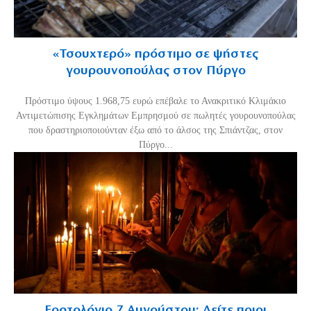
«Τσουχτερό» πρόστιμο σε ψήστες
γουρουνοπούλας στον Πύργο
Πρόστιμο ύψους 1.968,75 ευρώ επέβαλε το Ανακριτικό Κλιμάκιο
Αντιμετώπισης Εγκλημάτων Εμπρησμού σε πωλητές γουρουνοπούλας
που δραστηριοποιούνταν έξω από το άλσος της Σπιάντζας, στον
Πύργο...
Εορτολόγιο 7 Αυγούστου: Δείτε ποιοι