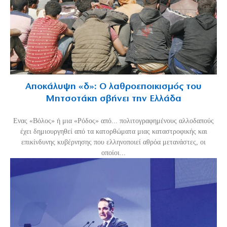
Αποκάλυψη «δ»: Ο λαθροεποικισμός του
Μητσοτάκη σβήνει την Ελλάδα
Ενας «Βόλος» ή μια «Ρόδος» από... πολιτογραφημένους αλλοδαπούς
έχει δημιουργηθεί από τα κατορθώματα μιας καταστροφικής και
επικίνδυνης κυβέρνησης που ελληνοποιεί αθρόα μετανάστες, οι
οποίοι...