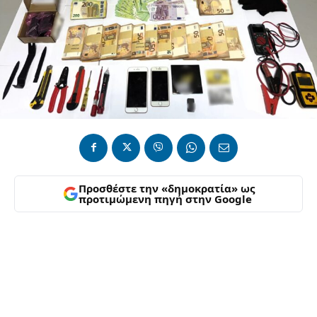
Προσθέστε την «δημοκρατία» ως
προτιμώμενη πηγή στην Google