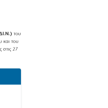
Ι.Ν.)
του
υ και του
 στις 27