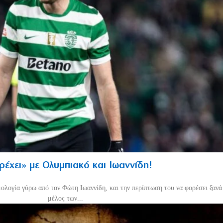
τρέχει» με Ολυμπιακό και Ιωαννίδη!
μολογία γύρω από τον Φώτη Ιωαννίδη, και την περίπτωση του να φορέσει ξανά 
μέλος των...