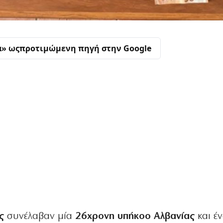
α» ως
προτιμώμενη πηγή στην Google
ς
συνέλαβαν μία
26χρονη υπήκοο Αλβανίας
και έ