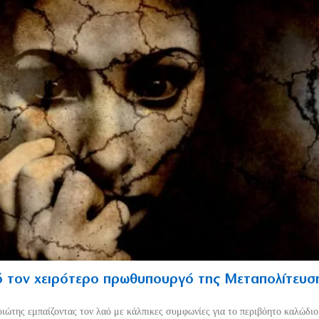
 τον χειρότερο πρωθυπουργό της Μεταπολίτευσ
ριώτης εμπαίζοντας τον λαό με κάλπικες συμφωνίες για το περιβόητο καλώδι