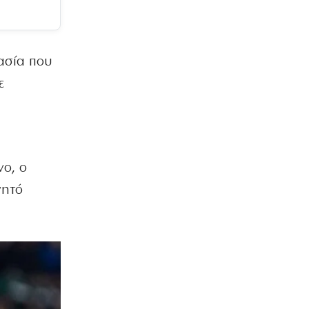
ασία που
ε
ο, ο
νητό