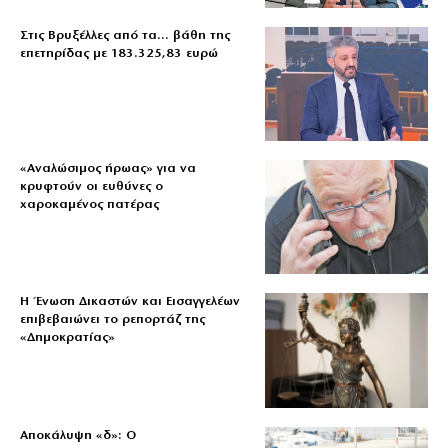
Στις Βρυξέλλες από τα… βάθη της
επετηρίδας με 183.325,83 ευρώ
«Aναλώσιμος ήρωας» για να
κρυφτούν οι ευθύνες ο
χαροκαμένος πατέρας
Η Ένωση Δικαστών και Εισαγγελέων
επιβεβαιώνει το ρεπορτάζ της
«Δημοκρατίας»
Αποκάλυψη «δ»: Ο