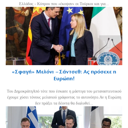
Ελλάδας - Κύπρου που «έκοψαν» οι Τούρκοι και για...
«Σφαγή» Μελόνι – Σάντσεθ: Ας πρόσεχε η
Ευρώπη!
Του ΔημοκράτηΑπό τότε που έσκασε η μάστιγα του μεταναστευτικού
έχουμε χύσει τόνους μελανιού γράφοντας το αυτονόητο.Αν η Ευρώπη
δεν πράξει τα δέοντα θα διαλυθεί...