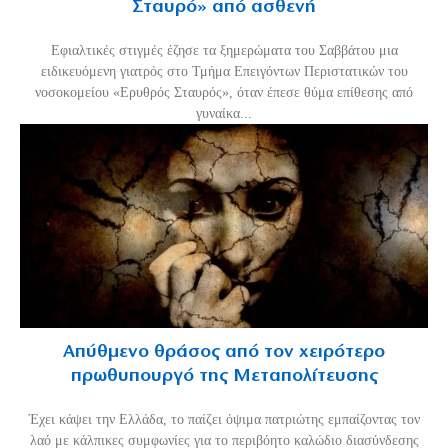
Σταυρό» από ασθενή
Εφιαλτικές στιγμές έζησε τα ξημερώματα του Σαββάτου μια
ειδικευόμενη γιατρός στο Τμήμα Επειγόντων Περιστατικών του
νοσοκομείου «Ερυθρός Σταυρός», όταν έπεσε θύμα επίθεσης από
γυναίκα...
Απύθμενο θράσος από τον χειρότερο
πρωθυπουργό της Μεταπολίτευσης
Έχει κάψει την Ελλάδα, το παίζει όψιμα πατριώτης εμπαίζοντας τον
λαό με κάλπικες συμφωνίες για το περιβόητο καλώδιο διασύνδεσης